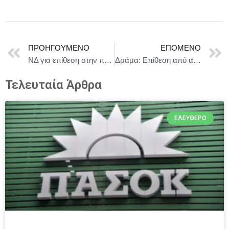
ΠΡΟΗΓΟΎΜΕΝΟ
ΕΠΌΜΕΝΟ
ΝΔ για επίθεση στην πολυκατοικία που διαμένει ο βουλευτής Στρ. Σιμόπουλος: «Η Δημοκρατία δεν τρομοκρατείται»
Δράμα: Επίθεση από αρκούδα δέχθηκαν δυο πεζοπόροι, ο ένας έπεσε σε γκρεμό επιχείρηση εντοπισμού και διάσωσης είναι σε εξέλιξη
Τελευταία Άρθρα
ΕΛΕΎΘΕΡΟ