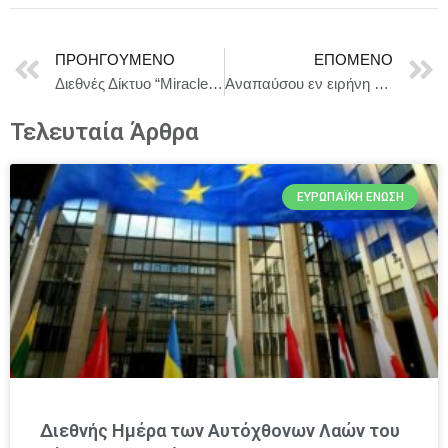
ΠΡΟΗΓΟΎΜΕΝΟ
ΕΠΌΜΕΝΟ
Διεθνές Δίκτυο “Μiracle Ribbon” – Η Αγία Ζώνη της Παναγίας
Αναπαύσου εν ειρήνη Ozzy Osbourne
Τελευταία Άρθρα
ΕΥΡΩΠΑΪΚΉ ΈΝΩΣΗ
Διεθνής Ημέρα των Αυτόχθονων Λαών του