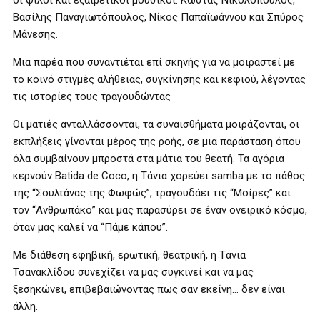
οι φίλοι και εξαιρετικοί μουσικοί: Κώστας Νικολόπουλος,
Βασίλης Παναγιωτόπουλος, Νίκος Παπαϊωάννου και Σπύρος
Μάνεσης.
Μια παρέα που συναντιέται επί σκηνής για να μοιραστεί με
το κοινό στιγμές αλήθειας, συγκίνησης και κεφιού, λέγοντας
τις ιστορίες τους τραγουδώντας
Οι ματιές ανταλλάσσονται, τα συναισθήματα μοιράζονται, οι
εκπλήξεις γίνονται μέρος της ροής, σε μια παράσταση όπου
όλα συμβαίνουν μπροστά στα μάτια του θεατή. Τα αγόρια
κερνούν Batida de Coco, η Τάνια χορεύει samba με το πάθος
της “Σουλτάνας της Φωφώς”, τραγουδάει τις “Μοίρες” και
τον “Ανθρωπάκο” και μας παρασύρει σε έναν ονειρικό κόσμο,
όταν μας καλεί να “Πάμε κάπου”.
Με διάθεση εφηβική, ερωτική, θεατρική, η Τάνια
Τσανακλίδου συνεχίζει να μας συγκινεί και να μας
ξεσηκώνει, επιβεβαιώνοντας πως σαν εκείνη… δεν είναι
άλλη.