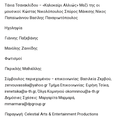
Τάνια Τσανακλίδου – «Καλοκαίρι Αλλιώς» Μαζί της οι
μουσικοί: Κώστας Νικολόπουλος Σπύρος Μάνεσης Νίκος
Παπαϊωάννου Βασίλης Παναγιωτόπουλος
Ηχοληψία
Γιάννης Παξεβάνης
Μανόλης Ζαννίδης
Φωτισμοί
Περικλής Μαθιέλλης
Σύμβουλος περιεχομένου – επικοινωνίας: Βασιλεία Ζερβού,
zervouvassilia@yahoo.gr Τμήμα Επικοινωνίας: Ειρήνη Τσίκα,
irenetsika@a-th.gr, Όλγα Κομνηνού okomninou@a-th.gr
Δημόσιες Σχέσεις: Μαργαρίτα Μαρμαρά,
mmarmara@dpgroup.gr
Παραγωγή: Celestial Arts & Entertainment Productions