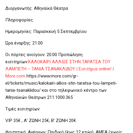
Διοργανωτής: Αθηναϊκά Θέατρα
Πληροφορίες:
Ημερομηνίες: Παρασκευή 5 Σεπτεμβρίου
Ώρα έναρξης: 21:00
Οι πόρτες ανοίγουν: 20:00 Προπώληση
εισιτηρίων:
ΚΑΛΟΚΑΙΡΙ ΑΛΛΙΩΣ ΣΤΗΝ ΤΑΡΑΤΣΑ ΤΟΥ
ΛΑΜΠΕΤΗ – ΤΑΝΙΑ ΤΣΑΝΑΚΛΙΔΟΥ | Εισιτήρια online! |
More.com
https://www.more.com/gr-
el/tickets/music/kalokairi-allios-stin-taratsa-tou-lampeti-
tania-tsanaklidou/ και στο τηλεφωνικό κέντρο των
Αθηναϊκών Θεάτρων 211.1000.365
Τιμές εισιτηρίων:
VIP 35€ , Α’ ΖΩΝΗ 25€, Β’ ΖΩΝΗ 20€
Φοιτητικό, Ανέργων, Παιδικό (έως 12 ετών), ΑΜΕΑ (χωρίς