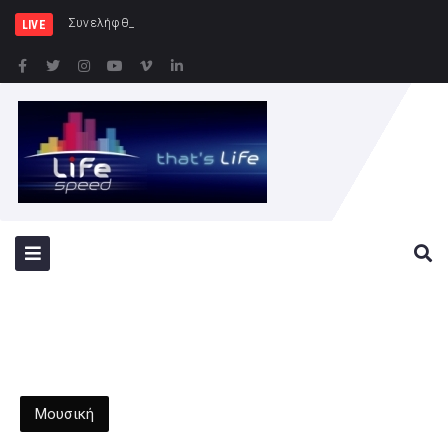
Συνελήφθησαν -3- άτομα για καλλι
LIVE
Μουσική