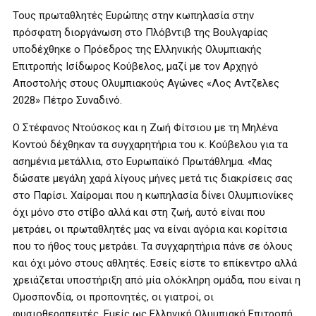
Τους πρωταθλητές Ευρώπης στην κωπηλασία στην
πρόσφατη διοργάνωση στο Πλόβντιβ της Βουλγαρίας
υποδέχθηκε ο Πρόεδρος της Ελληνικής Ολυμπιακής
Επιτροπής Ισίδωρος Κούβελος, μαζί με τον Αρχηγό
Αποστολής στους Ολυμπιακούς Αγώνες «Λος Αντζελες
2028» Πέτρο Συναδινό.
Ο Στέφανος Ντούσκος και η Ζωή Φίτσιου με τη Μηλένα
Κοντού δέχθηκαν τα συγχαρητήρια του κ. Κούβελου για τα
ασημένια μετάλλια, στο Ευρωπαϊκό Πρωτάθλημα. «Μας
δώσατε μεγάλη χαρά λίγους μήνες μετά τις διακρίσεις σας
στο Παρίσι. Χαίρομαι που η κωπηλασία δίνει Ολυμπιονίκες
όχι μόνο στο στίβο αλλά και στη ζωή, αυτό είναι που
μετράει, οι πρωταθλητές μας να είναι αγόρια και κορίτσια
που το ήθος τους μετράει. Τα συγχαρητήρια πάνε σε όλους
και όχι μόνο στους αθλητές. Εσείς είστε το επίκεντρο αλλά
χρειάζεται υποστήριξη από μία ολόκληρη ομάδα, που είναι η
Ομοσπονδία, οι προπονητές, οι γιατροί, οι
φυσιοθεραπευτές. Εμείς ως Ελληνική Ολυμπιακή Επιτροπή