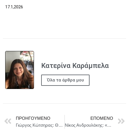
17.1,2026
Κατερίνα Καράμπελα
Όλα τα άρθρα μου
ΠΡΟΗΓΟΎΜΕΝΟ
ΕΠΌΜΕΝΟ
Γιώργος Κώτσηρας: Θετικές οι προοπτικές για την ελληνική οικονομία το 2026
Νίκος Ανδρουλάκης: «Καλώ όλες τις προοδευτικές, δημοκρατικές δυνάμεις που έχουν κοινές αγωνίες με εμάς , που θέλουν την ήττα της ΝΔ, της διαφθοράς, της αλαζονείας του Κ. Μητσοτάκη να έρθουν κοντά μας