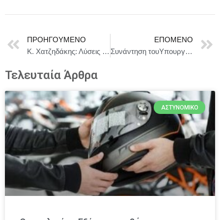
ΠΡΟΗΓΟΎΜΕΝΟ
ΕΠΌΜΕΝΟ
Κ. Χατζηδάκης: Λύσεις στα προβλήματα των αγροτών και εφαρμογή του νόμου
Συνάντηση τουΥπουργού Εξωτερικών, Γ. Γεραπετρίτη, με τον Υπουργό Ασύλου και Μετανάστευσης και Υπουργό Εξωτερικών της Ολλανδίας, David van Weel…
Τελευταία Άρθρα
ΑΣΤΥΝΟΜΙΚΌ