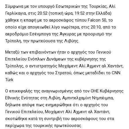
Σύμφωνα με τον υπουργό Εσωτερικών της Τουρκίας, Αλί
Γερλίκαγια, στις 20:52 (τοπική ώρα, 19:52 στην Ελλάδα)
χάθηκε η επαφή με το αεροσκάφος τύπου Falcon 50, το
οποίο είχε απογειωθεί λίγο νωρίτερα, στις 20:10, από το
αεροδρόμιο Εσένμπογα της Άγκυρας με προορισμό την
Τρίπολη, την πρωτεύουσα της Λιβύης.
Μεταξύ των επιβαινόντων ήταν ο αρχηγός του Γενικού
Επιτελείου Ενόπλων Δυνάμεων της κυβέρνησης της
Τρίπολης, ο αντιστρατηγός Μοχάμεντ Αλί Άχμεντ αλ Χαντάντ,
καθώς και o αρχηγός του Στρατού, όπως μεταδίδει το CNN
Türk
Ο επικεφαλής της αναγνωρισμένης από τον ΟΗΕ Κυβέρνησης
Εθνικής Ενότητας στη Λιβύη, Αμπντελχαμίντ Ντμπέιμπα,
δήλωσε απόψε πως ενημερώθηκε ότι ο αρχηγός του
Γενικού Επιτελείου, Μοχάμεντ Αλί Άχμεντ αλ Χαντάντ,
σκοτώθηκε κατά τη συντριβή του αεροσκάφους του στα
περίχωρα της τουρκικής πρωτεύουσας.