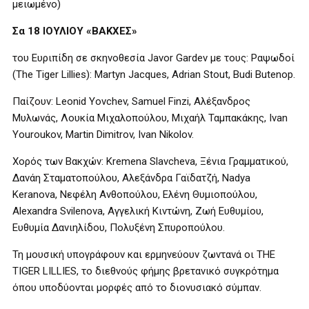
μειωμένο)
Σα 18 ΙΟΥΛΙΟΥ «ΒΑΚΧΕΣ»
του Ευριπίδη σε σκηνοθεσία Javor Gardev με τους: Ραψωδοί
(The Tiger Lillies): Martyn Jacques, Adrian Stout, Budi Butenop.
Παίζουν: Leonid Yovchev, Samuel Finzi, Αλέξανδρος
Μυλωνάς, Λουκία Μιχαλοπούλου, Μιχαήλ Ταμπακάκης, Ivan
Youroukov, Martin Dimitrov, Ivan Nikolov.
Χορός των Βακχών: Kremena Slavcheva, Ξένια Γραμματικού,
Δανάη Σταματοπούλου, Αλεξάνδρα Γαϊδατζή, Nadya
Keranova, Νεφέλη Ανθοπούλου, Ελένη Θυμιοπούλου,
Alexandra Svilenova, Αγγελική Κιντώνη, Ζωή Ευθυμίου,
Ευθυμία Δανιηλίδου, Πολυξένη Σπυροπούλου.
Τη μουσική υπογράφουν και ερμηνεύουν ζωντανά οι THE
TIGER LILLIES, το διεθνούς φήμης βρετανικό συγκρότημα
όπου υποδύονται μορφές από το διονυσιακό σύμπαν.