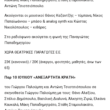
Καυκαλά, Μάκη Παπαδημητράτο, Στάθη Σταμουλακάτο,
Αντώνη Τσιοτσιόπουλο.
Ακούγονται οι μουσικοί Θάνος Καζαντζής – τύμπανα, Νίκος
Παπαϊωάννου – μπάσο & analog synth και Κώστας
Νικολόπουλος – κιθάρες.
Στο ραδιόφωνο ακούγεται η φωνή της Παναγιώτας
Παπαδημητρίου
ΧΩΡΑ ΘΕΑΤΡΙΚΕΣ ΠΑΡΑΓΩΓΕΣ Ε.Ε.
23€ (κανονικό) / 20€ (άνεργοι, φοιτητές, μαθητές, άνω των
65)
Παρ 10 ΙΟΥΛΙΟΥ «ΑΝΕΞΑΡΤΗΤΑ ΚΡΑΤΗ»
του Γιώργου Παλούμπη και Αντώνη Τσιοτσιόπουλου σε
σκηνοθεσία Γιώργου Παλούμπη με τους: Θάνο Αλεξίου,
Στέλιο Δημόπουλο, Βασιλική Διαλυνά, Άλκηστη Ζιρώ, Ελεάνα
Καυκαλά, Μάκη Παπαδημητράτο, Στάθη Σταμουλακάτο,