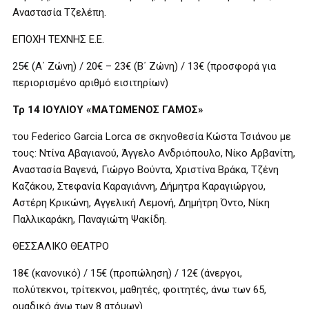
Αναστασία Τζελέπη.
ΕΠΟΧΗ ΤΕΧΝΗΣ Ε.Ε.
25€ (Α΄ Ζώνη) / 20€ – 23€ (Β΄ Ζώνη) / 13€ (προσφορά για
περιορισμένο αριθμό εισιτηρίων)
Τρ 14 ΙΟΥΛΙΟΥ «ΜΑΤΩΜΕΝΟΣ ΓΑΜΟΣ»
του Federico Garcia Lorca σε σκηνοθεσία Κώστα Τσιάνου με
τους: Ντίνα Αβαγιανού, Άγγελο Ανδριόπουλο, Νίκο Αρβανίτη,
Αναστασία Βαγενά, Γιώργο Βούντα, Χριστίνα Βράκα, Τζένη
Καζάκου, Στεφανία Καραγιάννη, Δήμητρα Καραγιώργου,
Αστέρη Κρικώνη, Αγγελική Λεμονή, Δημήτρη Όντο, Νίκη
Παλλικαράκη, Παναγιώτη Ψακίδη.
ΘΕΣΣΑΛΙΚΟ ΘΕΑΤΡΟ
18€ (κανονικό) / 15€ (προπώληση) / 12€ (άνεργοι,
πολύτεκνοι, τρίτεκνοι, μαθητές, φοιτητές, άνω των 65,
ομαδικό άνω των 8 ατόμων)