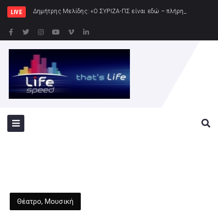
Δημήτρης Μελίδης: «Ο ΣΥΡΙΖΑ-ΠΣ είναι εδώ – πλήρης πολιτική αντεπίθεση – με τ
LIVE
Θέατρο
,
Μουσική