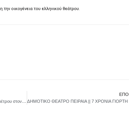
η την οικογένεια του ελληνικού θεάτρου.
ΕΠΌ
Κυριάκος Πιερρακάκης: η διεύρυνση της περιμέτρου στον εξωδικαστικό αποδίδει υπέρ των πολιτών