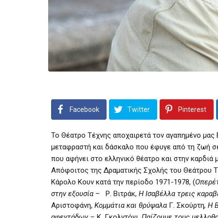
Facebook
Twitter
Pinterest
Το Θέατρο Τέχνης αποχαιρετά τον αγαπημένο μας 
μεταφραστή και δάσκαλο που έφυγε από τη ζωή σε
που αφήνει στο ελληνικό θέατρο και στην καρδιά μ
Απόφοιτος της Δραματικής Σχολής του Θεάτρου Τ
Κάρολο Κουν κατά την περίοδο 1971-1978, (
Οπερέ
στην εξουσία
– Ρ. Βιτράκ,
Η Ισαβέλλα τρεις καραβ
Αριστοφάνη,
Κομμάτια και θρύψαλα
Γ. Σκούρτη
, Η 
αφεντάδων –
Κ. Γκολντόνι,
Παίζουμε τους μελλοθ