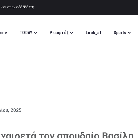
ome
TODAY
Ρεπορτάζ
Look_at
Sports
νίου, 2025
χαιρετά τον σπουδαίο Βασίλη