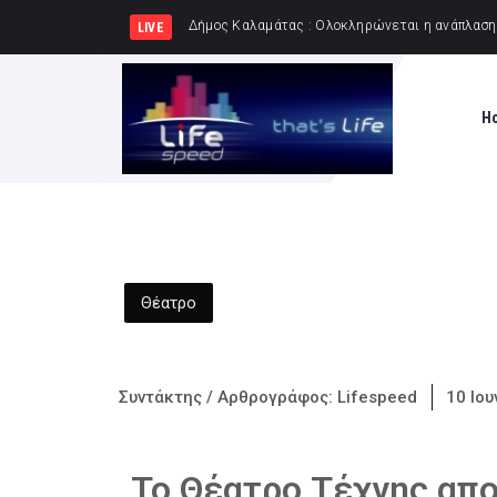
Δήμος Πειρ
LIVE
H
Θέατρο
Συντάκτης / Αρθρογράφος:
Lifespeed
10 Ιου
Το Θέατρο Τέχνης απο