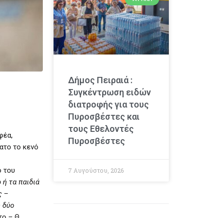
Δήμος Πειραιά :
Συγκέντρωση ειδών
διατροφής για τους
Πυροσβέστες και
τους Εθελοντές
φέα,
Πυροσβέστες
ατο το κενό
ό του
7 Αυγούστου, 2026
 ή τα παιδιά
ς
–
ς δύο
ο – Θ.