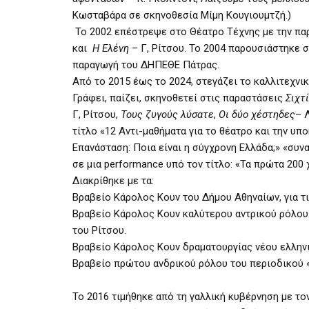
Κωσταβάρα σε σκηνοθεσία Μίμη Κουγιουμτζή.)
Το 2002 επέστρεψε στο Θέατρο Τέχνης με την π
και
Η Ελένη
– Γ, Ρίτσου. Το 2004 παρουσιάστηκε 
παραγωγή του ΔΗΠΕΘΕ Πάτρας.
Από το 2015 έως το 2024, στεγάζει το καλλιτεχνι
Γράφει, παίζει, σκηνοθετεί στις παραστάσεις
Σιχτ
Γ, Ρίτσου,
Τους ζυγούς λύσατε
,
Οι δύο χέστηδες
– 
τίτλο «12 Αντι-μαθήματα για το θέατρο και την υπ
Επανάσταση: Ποια είναι η σύγχρονη Ελλάδα;» «συν
σε μια
performance
υπό τον τίτλο: «Τα πρώτα 200 
Διακρίθηκε με τα:
Βραβείο Κάρολος Κουν του Δήμου Αθηναίων, για τ
Βραβείο Κάρολος Κουν καλύτερου αντρικού ρόλου 
του Ρίτσου.
Βραβείο Κάρολος Κουν δραματουργίας νέου ελλην
Βραβείο πρώτου ανδρικού ρόλου του περιοδικού «
To
2016 τιμήθηκε από τη γαλλική κυβέρνηση με τον