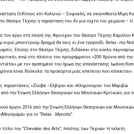
αράσταση
Οιδίπους επί Κολωνώ
– Σοφοκλή, σε σκηνοθεσία Μίμη Κο
στο Θέατρο Τέχνης η παράσταση του
Αν μια νύχτα του χειμώνα
– Ιτ
κό του έργο στη σκηνή της Φρυνίχου του Θέατρο Τέχνης Καρόλου Κ
ίρ ευρώ μπουντρούμ δραχμή θα πεις κι ένα τραγούδι
,
Relax
…
my
Not
Λαμπίς. Επίσης στο Θέατρο Τέχνης, διδάσκει στο κύκλο σεμιναρίω
οκριτική», ενώ στο πλαίσιο του προγράμματος «200 Χρόνια από την
αντιέται» με τον αγαπημένο του ήρωα της επανάστασης Ιωάννη Καπ
χρόνια είναι δύσκολα: τα προεόρτια μιας επετείου που επίκειται».
ις παραστάσεις «Ζουβέ –Ελβίρα» και «Κληρονομιά» του Μαριβώ.
από την Ένωση Ελλήνων Θεατρικών και Μουσικών Κριτικών, για τ
ικού έργου 2016 από την Ένωση Ελλήνων Θεατρικών και Μουσικών
Αθηνόραμα» για το “
Relax
…
Mynotis
”.
 τίτλο του “
Chevalier
des
Arts
”, Ιππότης των Τεχνών. Η τελετή