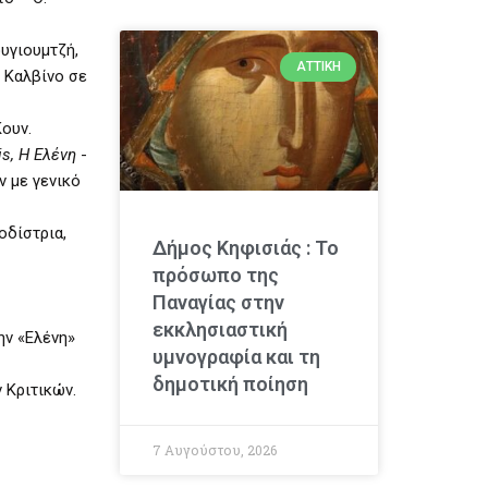
υγιουμτζή,
ΑΤΤΙΚΉ
. Καλβίνο
σε
ουν.
is
, Η Ελένη
-
ν με γενικό
οδίστρια,
Δήμος Κηφισιάς : Το
πρόσωπο της
Παναγίας στην
εκκλησιαστική
ην «Ελένη»
υμνογραφία και τη
δημοτική ποίηση
 Κριτικών.
7 Αυγούστου, 2026