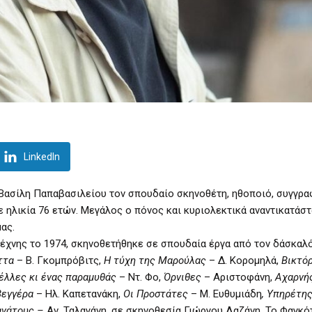
LinkedIn
Βασίλη Παπαβασιλείου τον σπουδαίο σκηνοθέτη, ηθοποιό, συγγρα
 ηλικία 76 ετών. Μεγάλος ο πόνος και κυριολεκτικά αναντικατάστ
ας.
έχνης το 1974, σκηνοθετήθηκε σε σπουδαία έργα από τον δάσκαλ
ττα
– Β. Γκομπρόβιτς,
Η τύχη της Μαρούλας
– Δ. Κορομηλά,
Βικτόρ
έλλες κι ένας παραμυθάς
– Ντ. Φο,
Όρνιθες
– Αριστοφάνη,
Αχαρνή
Βεγγέρα
– Ηλ. Καπετανάκη,
Οι Προστάτες
– Μ. Ευθυμιάδη
, Υπηρέτη
ανάτους –
Αν. Ταλαγάνη, σε σκηνοθεσία Γιώργου Λαζάνη, Το Φαγκότ