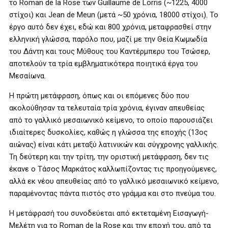
το Roman de la Rose των Guillaume de Lorris (~1225, 4000
στίχοι) και Jean de Meun (μετά ~50 χρόνια, 18000 στίχοι). Το
έργο αυτό δεν έχει, εδώ και 800 χρόνια, μεταφρασθεί στην
ελληνική γλώσσα, παρόλο που, μαζί με την Θεία Κωμωδία
του Δάντη και τους Μύθους του Καντέρμπερυ του Τσώσερ,
αποτελούν τα τρία εμβληματικότερα ποιητικά έργα του
Μεσαίωνα.
Η πρώτη μετάφραση, όπως και οι επόμενες δύο που
ακολούθησαν τα τελευταία τρία χρόνια, έγιναν απευθείας
από το γαλλικό μεσαιωνικό κείμενο, το οποίο παρουσιάζει
ιδιαίτερες δυσκολίες, καθώς η γλώσσα της εποχής (13ος
αιώνας) είναι κάτι μεταξύ λατινικών και σύγχρονης γαλλικής.
Τη δεύτερη και την τρίτη, την οριστική μετάφραση, δεν τις
έκανε ο Τάσος Μαρκάτος καλλωπίζοντας τις προηγούμενες,
αλλά εκ νέου απευθείας από το γαλλικό μεσαιωνικό κείμενο,
παραμένοντας πάντα πιστός στο γράμμα και στο πνεύμα του.
Η μετάφρασή του συνοδεύεται από εκτεταμένη Εισαγωγή-
Μελέτη για το Roman de la Rose και την εποχή του, από τα