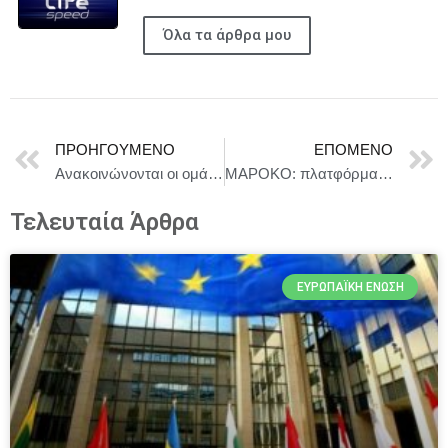
Όλα τα άρθρα μου
ΠΡΟΗΓΟΎΜΕΝΟ
ΕΠΌΜΕΝΟ
Ανακοινώνονται οι ομάδες που επιλέχθηκαν στο Φεστιβάλ «ΑΔΕΙΟΣ ΧΩΡΟΣ» στο Θέατρο της Οδού Κυκλάδων – Λευτέρης Βογιατζής
ΜΑΡΟΚΟ: πλατφόρμα-πρότυπο ανθεκτικότητας σε φυσικές καταστροφές
Τελευταία Άρθρα
ΕΥΡΩΠΑΪΚΉ ΈΝΩΣΗ