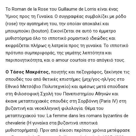
Το Roman de la Rose του Guillaume de Lorris είναι ένας
Ύμνος προς τη Γυναίκα. Ο συγγραφέας συμβολίζει με ρόδο
(rose) την αγαπημένη του, την οποίαν αποκαλεί και
μπουμπούκι (bouton). Εικονίζεται σε αυτό το έμμετρο
μυθιστόρημα όλο το ιπποτικό ρομαντικό ιδεώδες και
εκφράζεται πλήρως η λατρεία προς τη γυναίκα. Το ιπποτικό
πρότυπο συμπεριφοράς, της γεμάτης λεπτότητα και
περιποιητικότητα, και ο amour courtois στο απόγειό τους.
Ο Τάσος Μακράτος,
ποιητής και πεζογράφος, ξεκίνησε τις
σπουδές του από θετικές επιστήμες (μηχ/γος-ηλ/γος στο
Εθνικό Μετσόβιο Πολυτεχνείο) και αμέσως μετά σπούδασε
στη Φιλοσοφική Σχολή του Πανεπιστημίου Αθηνών και
έκανε μεταπτυχιακές σπουδές στη Σορβόννη (Paris IV) στη
βυζαντινή και νεοελληνική φιλολογία. Θέμα του
μεταπτυχιακού του: La femme dans les romans byzantins de
chevalerie (Η γυναίκα στα βυζαντινά ιπποτικά
μυθιστορήματα). Πριν από είκοσι περίπου χρόνια μετέφρασε