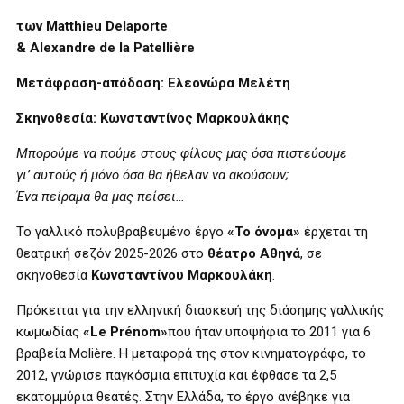
των
Matthieu Delaporte
& Alexandre de la Patellière
Μετάφραση-απόδοση: Ελεονώρα Μελέτη
Σκηνοθεσία: Κωνσταντίνος Μαρκουλάκης
Μπορούμε να πούμε στους φίλους μας όσα πιστεύουμε
γι’ αυτούς ή μόνο όσα θα ήθελαν να ακούσουν;
Ένα πείραμα θα μας πείσει…
Το γαλλικό πολυβραβευμένο έργο
«Το όνομα»
έρχεται τη
θεατρική σεζόν 2025-2026 στο
θέατρο Αθηνά
, σε
σκηνοθεσία
Κωνσταντίνου Μαρκουλάκη
.
Πρόκειται για την ελληνική διασκευή της διάσημης γαλλικής
κωμωδίας
«Le
Pr
é
nom
»
που ήταν υποψήφια το 2011 για 6
βραβεία
Moli
è
re
. Η μεταφορά της στον κινηματογράφο, το
2012, γνώρισε παγκόσμια επιτυχία και έφθασε τα 2,5
εκατομμύρια θεατές. Στην Ελλάδα, το έργο ανέβηκε για