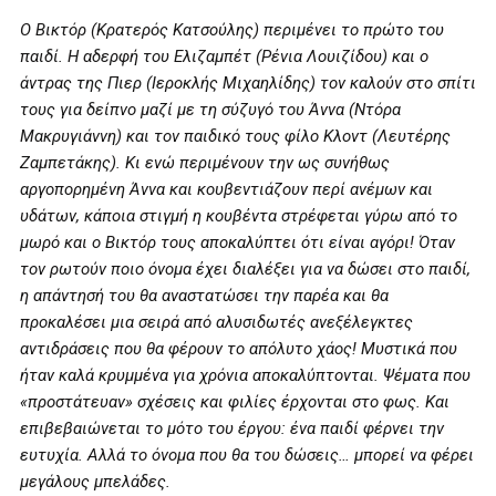
Ο Βικτόρ (Κρατερός Κατσούλης) περιμένει το πρώτο του
παιδί. Η αδερφή του Ελιζαμπέτ (Ρένια Λουιζίδου) και ο
άντρας της Πιερ (Ιεροκλής Μιχαηλίδης) τον καλούν στο σπίτι
τους για δείπνο μαζί με τη σύζυγό του Άννα (Ντόρα
Μακρυγιάννη) και τον παιδικό τους φίλο Κλοντ (Λευτέρης
Ζαμπετάκης). Κι ενώ περιμένουν την ως συνήθως
αργοπορημένη Άννα και κουβεντιάζουν περί ανέμων και
υδάτων, κάποια στιγμή η κουβέντα στρέφεται γύρω από το
μωρό και ο Βικτόρ τους αποκαλύπτει ότι είναι αγόρι! Όταν
τον ρωτούν ποιο όνομα έχει διαλέξει για να δώσει στο παιδί,
η απάντησή του θα αναστατώσει την παρέα και θα
προκαλέσει μια σειρά από αλυσιδωτές ανεξέλεγκτες
αντιδράσεις που θα φέρουν το απόλυτο χάος! Μυστικά που
ήταν καλά κρυμμένα για χρόνια αποκαλύπτονται. Ψέματα που
«προστάτευαν» σχέσεις και φιλίες έρχονται στο φως. Και
επιβεβαιώνεται το μότο του έργου: ένα παιδί φέρνει την
ευτυχία. Αλλά το όνομα που θα του δώσεις… μπορεί να φέρει
μεγάλους μπελάδες.