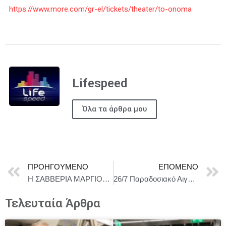
https://www.more.com/gr-el/tickets/theater/to-onoma
Lifespeed
Όλα τα άρθρα μου
ΠΡΟΗΓΟΎΜΕΝΟ
ΕΠΌΜΕΝΟ
Η ΣΑΒΒΕΡΙΑ ΜΑΡΓΙΟΛΑ ΚΑΙ Ο ΠΑΝΤΕΛΗΣ ΚΥΡΑΜΑΡΓΙΟΣ ΣΤΟ ΘΕΑΤΡΟ ΛΙΠΑΣΜΑΤΩΝ – ΣΑΒΒΑΤΟ 19 ΙΟΥΛΙΟΥ
26/7 Παραδοσιακό Αιγαιοπελαγίτικο Πανηγύρι στους Ταξιάρχες Κύμης
Τελευταία Άρθρα