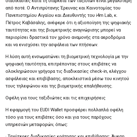
διαδικασίες κατά τη διάρκεια των ταξιδιών είναι μεγαλύτερη
από ποτέ. Ο Αντιπρύτανης Έρευνας και Καινοτομίας του
Πανεπιστημίου Αιγαίου και Διευθυντής του i4m Lab, κ.
Πέτρος Καβάσαλης, ανέφερε ότι η αξιοποίηση της ψηφιακής
ταυτότητας και της βιομετρικής αναγνώρισης μπορεί να
περιορίσει δραστικά τον χρόνο αναμονής στα αεροδρόμια
και να ενισχύσει την ασφάλεια των πτήσεων.
Η λύση αυτή ενσωματώνει τη βιομετρική τεχνολογία με την
ψηφιακή ταυτότητα, επιτρέποντας στους επιβάτες να
ολοκληρώσουν γρήγορα τις διαδικασίες check-in, ελέγχου
ασφάλειας και επιβίβασης, αποκλειστικά μέσω του κινητού
τους τηλεφώνου και της βιομετρικής επαλήθευσης.
Οφέλη για τους ταξιδιώτες και τις επιχειρήσεις
Η εφαρμογή του EUDI Wallet προσφέρει πολλαπλά οφέλη
τόσο για τους επιβάτες όσο και για τους παρόχους
υπηρεσιών μεταφορών, όπως:
· Ταχύτερες διαδικασίες κράτησης και επιβίβασης: Άμεση