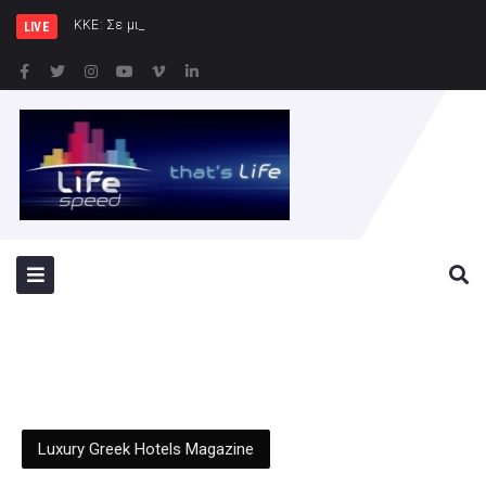
ΚΚΕ: Σε μια περιοχή που ήδη φλέ
LIVE
Luxury Greek Hotels Magazine