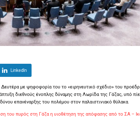
LinkedIn
 Δευτέρα με ψηφοφορία του το «ειρηνευτικό σχέδιο» του προέδ
νάπτυξη διεθνούς ένοπλης δύναμης στη Λωρίδα της Γάζας, υπό πί
νδύνου επανέναρξης του πολέμου στον παλαιστινιακό θύλακα.
υση του πυρός στη Γάζα η υιοθέτηση της απόφασης από το ΣΑ – Ι