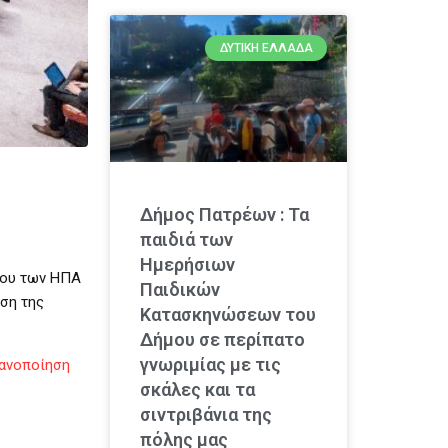
ΔΥΤΙΚΉ ΕΛΛΆΔΑ
Δήμος Πατρέων : Τα
παιδιά των
Ημερήσιων
ρου των ΗΠΑ
Παιδικών
εση της
Κατασκηνώσεων του
Δήμου σε περίπατο
γνωριμίας με τις
κανοποίηση
σκάλες και τα
σιντριβάνια της
πόλης μας