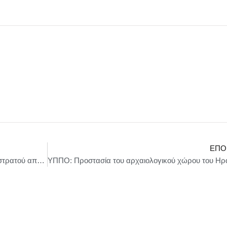
ΕΠΌ
Κολομβία: 15 παιδιά νεκρά σε επιδρομές του στρατού από τον Αύγουστο