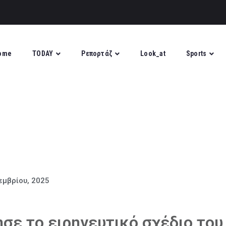
ome
TODAY
Ρεπορτάζ
Look_at
Sports
εμβρίου, 2025
σε το ειρηνευτικό σχέδιο του