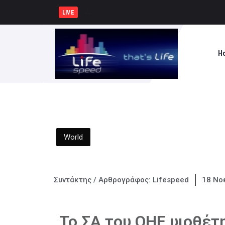
Δήμος Πατρέων : Τα παιδιά των
LIVE
H
World
Συντάκτης / Αρθρογράφος:
Lifespeed
18 Νο
Το ΣΑ του ΟΗΕ υιοθέτη