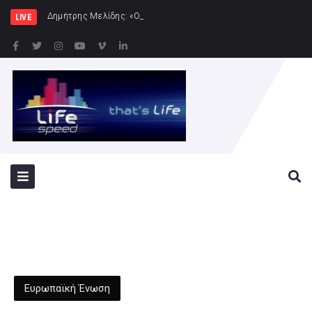
Δημήτρης Μελίδης: «Ο ΣΥΡΙΖΑ-ΠΣ είναι εδώ – πλ
LIVE
Ευρωπαϊκή Ένωση