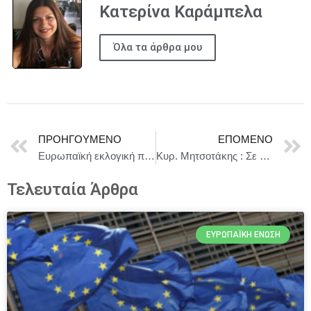
Κατερίνα Καράμπελα
Όλα τα άρθρα μου
ΠΡΟΗΓΟΎΜΕΝΟ
ΕΠΌΜΕΝΟ
Ευρωπαϊκή εκλογική πράξη: Το Συμβούλιο δίνει το οριστικό πράσινο φως στην ψήφο με πληρεξούσιο για τους ευρωβουλευτές κατά τη διάρκεια της εγκυμοσύνης και μετά τον τοκετό
Κυρ. Μητσοτάκης : Σε συνεννόηση με το Υπουργείο Οικονομικών, θα παρατείνουμε την επιδότηση του diesel στο δίκτυο με 15 λεπτά.
Τελευταία Άρθρα
ΕΥΡΩΠΑΪΚΉ ΈΝΩΣΗ