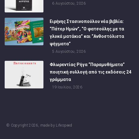
6 Αυγούστου, 2026
Ειρήνης Στασινοπούλου νέα βιβλία:
“Πάτερ Ημών”, “Ο φατσούλης με τα
γλυκά ματάκια” και “Ανθοστόλιστα
ψήγματα”
5 Αυγούστου, 2026
Φλωρεντίας Ρήγα “Παραμυθήματα”
ποιητική συλλογή από τις εκδόσεις 24
γράμματα
19 Ιουλίου, 2026
© Copyright
2026
, made by
Lifespeed