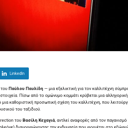
LinkedIn
μ του
Παύλου Παυλίδη
— μια εξελικτική για τον καλλιτέχνη σύμπρ
 στοιχεία. Πίσω από το ομώνυμο κομμάτι κρύβεται μια αλληγορικ
πό μια καθοριστική προσωπική σχέση του καλλιτέχνη, που λειτούρ
ουσικού του ταξιδιού.
irection του
Βασίλη Κεχαγιά
, αντλεί αναφορές από τον παγανισμό
καλεόνε) διαμορφώνοντας την ενδυμασία που φοριέται στο εξώφυ