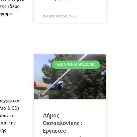
της ιδέας
θήκαμε
8 Αυγούστου, 2026
ΚΕΝΤΡΙΚΉ ΜΑΚΕΔΟΝΊΑ
ραγματικά
λιο & CD)
Δήμος
ύουν το
Θεσσαλονίκης :
 και την
κής
Εργασίες