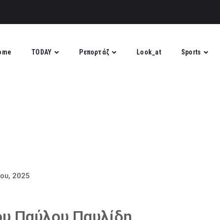
ome
TODAY
Ρεπορτάζ
Look_at
Sports
ίου, 2025
ου Παύλου Παυλίδη