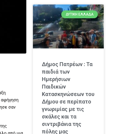
ΔΥΤΙΚΉ ΕΛΛΆΔΑ
Δήμος Πατρέων : Τα
παιδιά των
Ημερήσιων
Παιδικών
αξη
Κατασκηνώσεων του
ή αφήγηση
Δήμου σε περίπατο
γησε σαν
γνωριμίας με τις
σκάλες και τα
σιντριβάνια της
 της
πόλης μας
λλο από μια