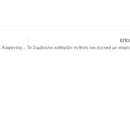
ΕΠΌ
«Ο ΨΑΡΑΣ & Ο ΠΟΣΕΙΔΩΝΑΣ» του Πέτρου Α. Καφαντόγια από τον θίασο Μικρός Αριστοφάνης στο Μέγαρο Μουσικής Αθηνών την Παρασκευή 20 Ιουνίου 2025