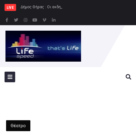
Δήμος Θήρας : Οι εκδηλώσεις του «Φεστιβάλ Σ
LIVE
Θέατρο