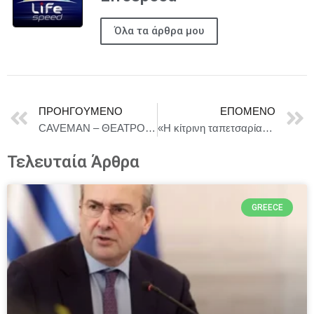
Όλα τα άρθρα μου
ΠΡΟΗΓΟΎΜΕΝΟ
ΕΠΌΜΕΝΟ
CAVEMAΝ – ΘΕΑΤΡΟ ΑΘΗΝΩΝ ΑΠΟ ΤΗΝ ΔΕΥΤΕΡΑ 20 ΟΚΤΩΒΡΙΟΥ
«Η κίτρινη ταπετσαρία» της Σάρλοτ Πέρκινς Γκίλμαν || 2ος χρόνος επιτυχίας || Ένα έργο – φόρος τιμής για το φεμινιστικό κίνημα || από 9 ΟΚΤΩΒΡΙΟΥ στο ΘΕΑΤΡΟ ΑΛΚΜΗΝΗ
Τελευταία Άρθρα
GREECE