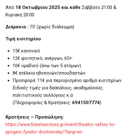
Από
18 Οκτωβρίου 2025 και κάθε
Σάββατο 21:00 &
Κυριακή 20:00
Διάρκεια :
75’ (χωρίς διάλειμμα)
Τιμή εισιτηρίου
15€ κανονικό
12€ φοιτητικό, ανέργων, 65+
10€ ομαδικό (άνω των 5 ατόμων)
8€ ατέλεια ηθοποιών/σπουδαστών
Προσφορά: 11€ για περιορισμένο αριθμό εισιτηρίων
Ειδικές τιμές για δασκάλους, ακαδημαϊκούς,
πολιτιστικούς συλλόγους κ.ά.
(Πληροφορίες & Κρατήσεις:
6941507774
)
Κρατήσεις – Προπώληση:
https://www.ticketservices.gr/event/theatro-vafeio-to-
ypogeio-fyodor-dostoevsky/?lang=en