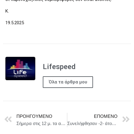
K.
19.5.2025
Lifespeed
Όλα τα άρθρα μου
ΠΡΟΗΓΟΎΜΕΝΟ
ΕΠΌΜΕΝΟ
Σήμερα στις 12 μ. τα αποτελέσματα για την εισαγωγή μαθητών στα Πρότυπα, Ωνάσεια, και Πρότυπα Εκκλησιαστικά Σχολεία
Συνελήφθησαν -2- άτομα στη Σάμο, για καλλιέργεια κάνναβης, κατοχή και διακίνηση ναρκωτικών ουσιών