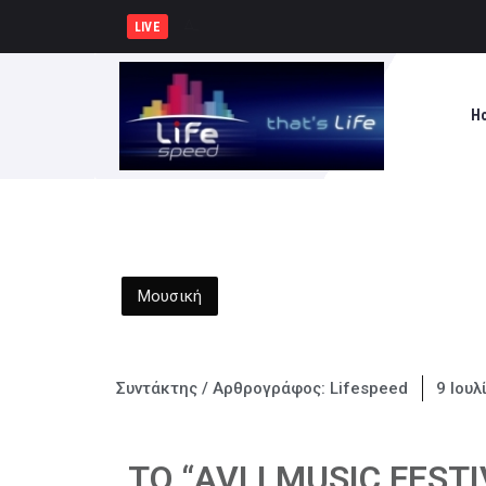
Δημήτρης Μελίδης: «Ο ΣΥΡΙΖΑ-ΠΣ
LIVE
H
Μουσική
Συντάκτης / Αρθρογράφος:
Lifespeed
9 Ιουλ
ΤΟ “AVLI MUSIC FEST