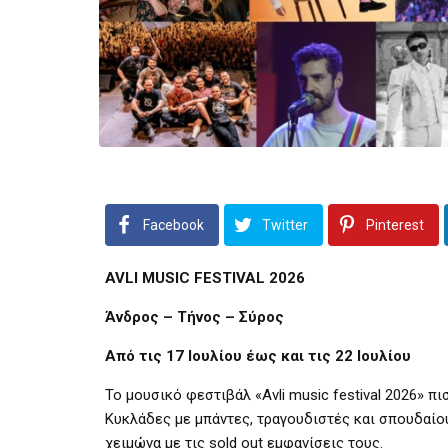
Facebook
Twitter
Pinterest
AVLI
MUSIC
FESTIVAL
2026
Άνδρος – Τήνος – Σύρος
Από τις 17 Ιουλίου έως και τις 22 Ιουλίου
Το μουσικό φεστιβάλ «
Avli music festival
2026» πισ
Κυκλάδες με μπάντες, τραγουδιστές και σπουδαίο
χειμώνα με τις
sold out
εμφανίσεις τους.