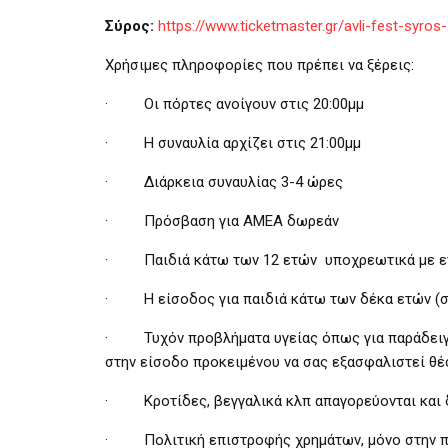
Σύρος:
https://www.ticketmaster.gr/avli-fest-syr
Χρήσιμες πληροφορίες που πρέπει να ξέρεις:
·
Οι πόρτες ανοίγουν στις 20
:00
μμ
·
Η συναυλία αρχίζει στις
21:00
μμ
·
Διάρκεια συναυλίας
3
-4 ώρες
·
Πρόσβαση για ΑΜΕΑ δωρεάν
·
Παιδιά κάτω των 12 ετών υποχρεωτικά με ε
·
Η είσοδος για παιδιά κάτω των δέκα ετών (
·
Τυχόν προβλήματα υγείας όπως για παράδειγ
στην είσοδο προκειμένου να σας εξασφαλιστεί θέ
·
Κροτίδες, βεγγαλικά κλπ απαγορεύονται και 
·
Πολιτική επιστροφής χρημάτων, μόνο στην 