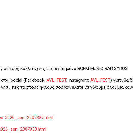
ty
με τους καλλιτέχνες στο αγαπημένο
BOEM MUSIC BAR SYROS
” στα
social
(
Facebook
:
AVLI FEST
,
Instagram
:
AVLI
.
FEST
) γιατί θα 
ησί, πες το στους φίλους σου και ελάτε να γίνουμε όλοι μια και
dros-2026_sen_2007829.html
s-2026_sen_2007833.html