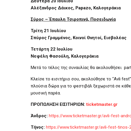
Δευτέρα 20 Ιουλίου
Αλέξανδρος Δάικος,
Papazo
, Καλογεράκια
Σύρος – Έπαυλη Τσιροπινά, Ποσειδωνία
Τρίτη 21 Ιουλίου
Σπύρος Γραμμένος, Κοινοί Θνητοί, Εισβολέας
Τετάρτη 22 Ιουλίου
Νεφέλη Φασούλη, Καλογεράκια
Μετά το τέλος της συναυλίας θα ακολουθήσει
par
Κλείσε το εισιτήριο σου, ακολούθησε το “
Avli fest
πλούσια δώρα για το φεστιβάλ ξεχωριστά σε κάθε ν
μουσική παρέα.
ΠΡΟΠΩΛΗΣΗ ΕΙΣΙΤΗΡΙΩΝ:
ticketmaster.gr
Άνδρος:
https://www.ticketmaster.gr/avli-fest-an
Τήνος:
https://www.ticketmaster.gr/avli-fest-tino