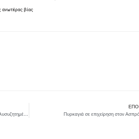
ς ανωτέρας βίας
ΕΠΌ
Με διπλό sold out ξεκίνησε η περιοδεία της πολυσυζητημένης Μήδειας. Όρθιοι χειροκρότησαν οι θεατές την αποθεωτική επιστροφή της Καρυφυλλιάς Καραμπέτη στον εμβληματικό ρόλο
Πυρκαγιά σε επιχείρηση στον Ασπρ