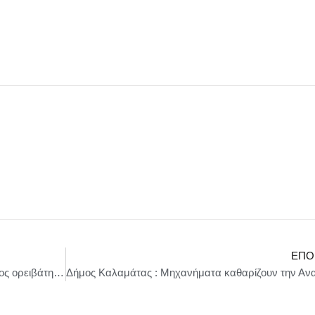
ΕΠΌ
Εντοπίστηκε χωρίς τις αισθήσεις του ο 74χρονος ορειβάτης στο Βελούχι