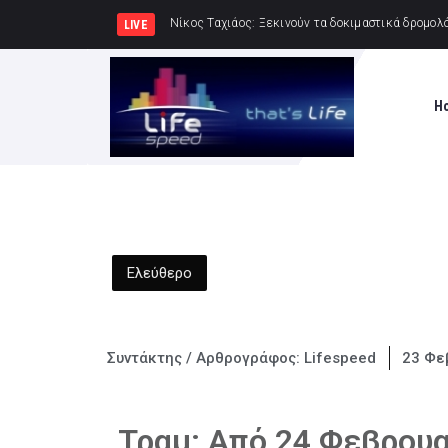
Δημιουργία Παρατηρ
LIVE
H
Ελεύθερο
Συντάκτης / Αρθρογράφος:
Lifespeed
23 Φε
Τραμ: Από 24 Φεβρουα