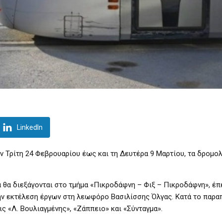
LinkedIn
ην Τρίτη 24 Φεβρουαρίου έως και τη Δευτέρα 9 Μαρτίου, τα δρομο
θα διεξάγονται στο τμήμα «Πικροδάφνη – Φιξ – Πικροδάφνη», έπ
την εκτέλεση έργων στη λεωφόρο Βασιλίσσης Όλγας. Κατά το παρ
ς «Λ. Βουλιαγμένης», «Ζάππειο» και «Σύνταγμα».