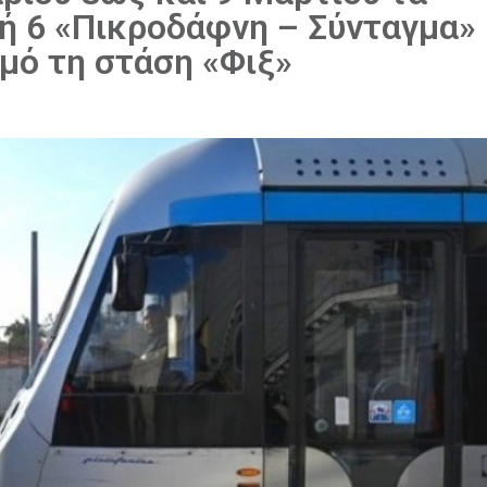
ή 6 «Πικροδάφνη – Σύνταγμα»
μό τη στάση «Φιξ»