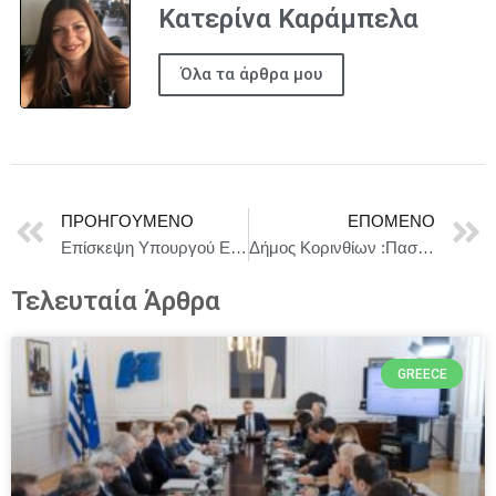
Κατερίνα Καράμπελα
Όλα τα άρθρα μου
ΠΡΟΗΓΟΎΜΕΝΟ
ΕΠΌΜΕΝΟ
Επίσκεψη Υπουργού Εθνικής Άμυνας Νίκου Δένδια στη Λέσβο
Δήμος Κορινθίων :Πασχαλινή στήριξη από τον Δήμο στους δικαιούχους του Κοινωνικού Παντοπωλείου
Τελευταία Άρθρα
GREECE