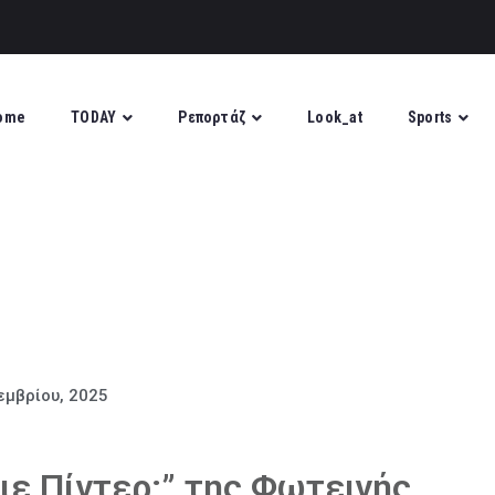
ome
TODAY
Ρεπορτάζ
Look_at
Sports
εμβρίου, 2025
ιε Πίντερ;” της Φωτεινής