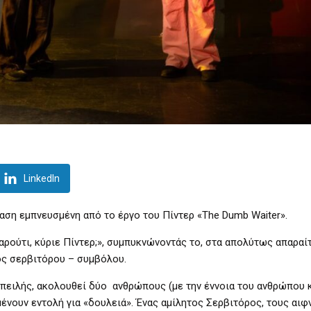
LinkedIn
ταση εμπνευσμένη από το έργο του Πίντερ «The Dumb Waiter».
αρούτι, κύριε Πίντερ;», συμπυκνώνοντάς το, στα απολύτως απαραί
ός σερβιτόρου – συμβόλου.
πειλής, ακολουθεί δύο ανθρώπους (με την έννοια του ανθρώπου κ
ένουν εντολή για «δουλειά». Ένας αμίλητος Σερβιτόρος, τους αιφν