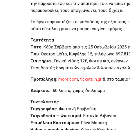
την παρουσία του και την απαίτησή του, να απαντ
παρακολουθεί, τους απογυμνώνει, τους διχάζει.
Το έργο παρουσιάζει τις μεθόδους της εξουσίας: 
πόσο εύκολα η ρουτίνα μπορεί να γίνει τρόμος.
Ταυτότητα
Πότε
: Κάθε Σάββατο από τις 25 Οκτωβρίου 2025 έ
Που
: Θέατρο Lib’ro, Κυψέλης 15, τηλέφωνο 697 81
Εισιτήρια
: Γενική είδος 12€, Φοιτητικό, ανέργων,
Σπουδαστές δραματικών σχολών & λοιπών σχολών 
Προπώληση
:
more.com
,
tickets.in.gr
& στο ταμείο 
Διάρκεια
: 60 λεπτά, χωρίς διάλειμμα
Συντελεστές
Συγγραφέας
: Φωτεινή Βαμβούκη
Σκηνοθεσία – Φωτισμοί
: Ευτυχία Λιβανίου
Επιμέλεια Κοστουμιών
: Ρένα Μπούκη
Video – graphic design:
Κώστας Βενιώτης