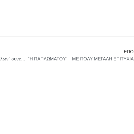
ΕΠΌ
ΠΑΡΑΤΑΣΗ ΠΑΡΑΣΤΑΣΕΩΝ “Οι λέξεις των άλλων” συνεχίζονται έως τον Ιανουάριο – Στο Θέατρο Άβατον