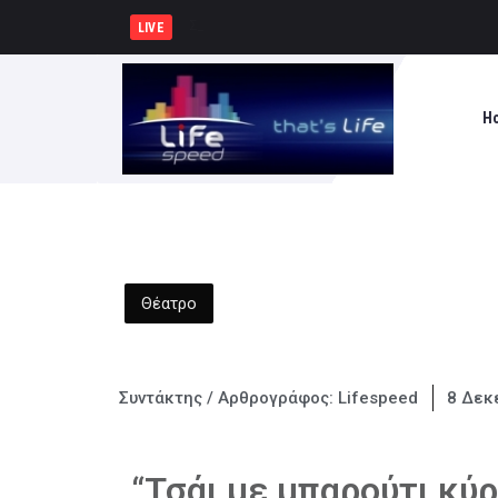
Συνελήφθησαν -3- άτομα για καλ
LIVE
H
Θέατρο
Συντάκτης / Αρθρογράφος:
Lifespeed
8 Δεκ
“Τσάι με μπαρούτι κύρ