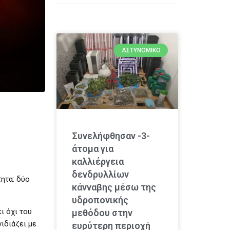
ΑΣΤΥΝΟΜΙΚΌ
Συνελήφθησαν -3-
άτομα για
καλλιέργεια
δενδρυλλίων
τητα: δύο
κάνναβης μέσω της
υδροπονικής
ι όχι του
μεθόδου στην
ιδιάζει με
ευρύτερη περιοχή