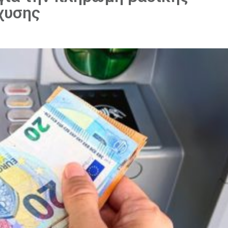
χυσης