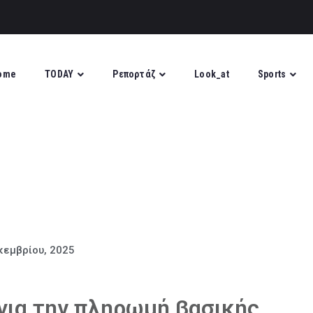
ome
TODAY
Ρεπορτάζ
Look_at
Sports
κεμβρίου, 2025
για την πληρωμή βασικής