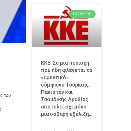
ΕΛΕΎΘΕΡΟ
ΚΚΕ: Σε μια περιοχή
που ήδη φλέγεται το
«αμυντικό»
σύμφωνο Τουρκίας,
Πακιστάν και
ς του
Σαουδικής Αραβίας
αποτελεί όχι μόνο
ς
μια σοβαρή εξέλιξη…