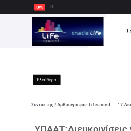
ΚΚΕ: Σε μια περιοχή που ήδη φ
LIVE
H
Ελεύθερο
Συντάκτης / Αρθρογράφος:
Lifespeed
17 Δε
ΥΠΑΑΤ:Διευκρινίσεις 