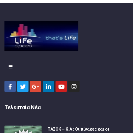
Τελευταία Νέα
ΠΑΣΟΚ – Κ.Α : Οι πίνακες και οι