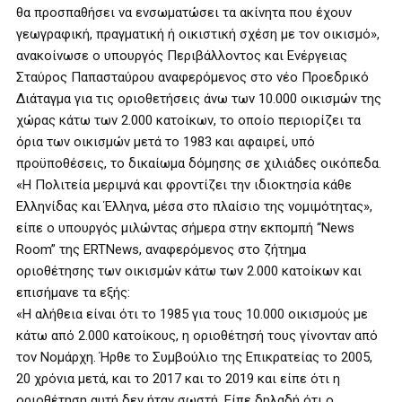
θα προσπαθήσει να ενσωματώσει τα ακίνητα που έχουν
γεωγραφική, πραγματική ή οικιστική σχέση με τον οικισμό»,
ανακοίνωσε ο υπουργός Περιβάλλοντος και Ενέργειας
Σταύρος Παπασταύρου αναφερόμενος στο νέο Προεδρικό
Διάταγμα για τις οριοθετήσεις άνω των 10.000 οικισμών της
χώρας κάτω των 2.000 κατοίκων, το οποίο περιορίζει τα
όρια των οικισμών μετά το 1983 και αφαιρεί, υπό
προϋποθέσεις, το δικαίωμα δόμησης σε χιλιάδες οικόπεδα.
«Η Πολιτεία μεριμνά και φροντίζει την ιδιοκτησία κάθε
Ελληνίδας και Έλληνα, μέσα στο πλαίσιο της νομιμότητας»,
είπε ο υπουργός μιλώντας σήμερα στην εκπομπή “News
Room” της ERTNews, αναφερόμενος στο ζήτημα
οριοθέτησης των οικισμών κάτω των 2.000 κατοίκων και
επισήμανε τα εξής:
«Η αλήθεια είναι ότι το 1985 για τους 10.000 οικισμούς με
κάτω από 2.000 κατοίκους, η οριοθέτησή τους γίνονταν από
τον Νομάρχη. Ήρθε το Συμβούλιο της Επικρατείας το 2005,
20 χρόνια μετά, και το 2017 και το 2019 και είπε ότι η
οριοθέτηση αυτή δεν ήταν σωστή. Είπε δηλαδή ότι ο