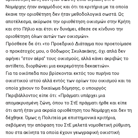
Νομάρχης ήταν αναρμόδιος και ότι τα κριτήρια με τα οποία
έκανε την οριοθέτηση δεν ήταν μεθοδολογικά σωστά. Ως
αποτέλεσμα, ακύρωσε την οριοθέτηση οικισμών στην Κρήτη
και στο Πήλιο και έτσι εν δυνάμει, έθεσε σε κίνδυνο την
οριοθέτηση όλων αυτών των οικισμών».
Πρόσθεσε δε ότι «το Προεδρικό Διάταγμα που προετοίμασε
ο προκάτοχός μου, ο Θόδωρος Σκυλακάκης, όχι απλά δεν
αφήνει “στον αέρα” τους οικισμούς, αλλά κάνει ακριβώς το
αντίθετο, διορθώνει μια εκκρεμότητα δεκαετιών».
Για τα οικόπεδα που βρίσκονται εκτός του πυρήνα του
οικιστικού ιστού αλλά εντός των ορίων του οικισμού και τα
οποία χάνουν το δικαίωμα δόμησης, ο υπουργός
Περιβάλλοντος είπε ότι: «Πράγματι υπάρχει μια
απομακρυσμένη ζώνη, όπου το ΣτΕ πράγματι ήρθε και είπε
ότι αυτή ήταν μια ακραία οριοθέτηση του Νομάρχη και δεν τη
δέχθηκε. Όμως η Πολιτεία με επιστημονικά κριτήρια,
σεβόμενη την απόφαση του ΣτΕ μελετά νομοθετική ρύθμιση,
που στα ακίνητα τα οποία έχουν γεωγραφική οικιστική