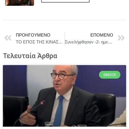
ΠΡΟΗΓΟΎΜΕΝΟ
ΕΠΌΜΕΝΟ
ΤΟ ΕΠΟΣ ΤΗΣ ΚΙΝΑΣ——Tiangong Kaiwu Dance Drama στο CHRISTMAS THEATER
Συνελήφθησαν -2- ημεδαποί, μέλη διεθνικής εγκληματικής ομάδας, για εισαγωγή ακατέργαστης κάνναβης
Τελευταία Άρθρα
GREECE