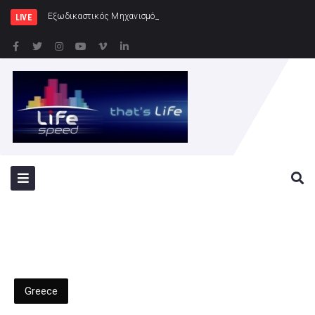
Εξωδικαστικός Μηχανισμός: Άνω των 20 δισ. ευρώ οι
LIVE
Greece