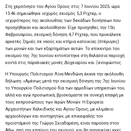
Στη χερσόνησο του Αγίου Όρους στις 7 Ιουνίου 2025, ώρα
15:46 σημειώθηκε ισχυρός σεισμός 5,3 Ρίχτερ, ο
ισχυρότερος της ακολουθίας των δεκάδων δονήσεων που
προηγήθηκαν και ακολούθησαν. Είχε προηγηθεί, την 15η
Φεβρουαρίου, σεισμική δόνηση 4,7 Ρίχτερ, που προκάλεσε
αρκετές ζημιές σε ναούς και κτήρια κατοικίας (πτέρυγες)
των μονών και των εξαρτημάτων αυτών. Το επίκεντρο του
σεισμού της 7ης Ιουνίου εντοπίστηκε στη θαλάσσια περιοχή
κοντά στις παραλιακές μονές Δοχειαρίου και Ξενοφώντος.
Η Υπουργός Πολιτισμού Λίνα Μενδώνη έκανε την ακόλουθη
δήλωση: «Αμέσως μετά την σεισμική δόνηση της 7ης Ιουνίου
το Υπουργείο Πολιτισμού δια των αρμοδίων υπηρεσιών του,
αλλά και εγώ προσωπικά, βρισκόμαστε σε συνεχή επαφή με
τους εκπροσώπους των Ιερών Μονών. Η Εφορεία
Αρχαιοτήτων Χαλκιδικής και Αγίου Όρους, με κλιμάκιο
αρχαιολόγων και συντηρητών, με επικεφαλής τον
προϊστάμενό της Γιώργο Σκιαδαρέση, είναι παρούσα στον
Άθω, από την επαύριο του σεισμού, και θα παραμείνει εκεί