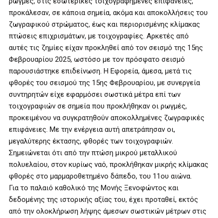
ρωγμές, στις εσωτερικές τοιχογραφημένες επιφάνειες,
προκάλεσαν, σε κάποια σημεία, ακόμα και αποκολλήσεις του
ζωγραφικού στρώματος, έως και περιορισμένης κλίμακας
πτώσεις επιχρισμάτων, με τοιχογραφίες. Αρκετές από
αυτές τις ζημίες είχαν προκληθεί από τον σεισμό της 15ης
Φεβρουαρίου 2025, ωστόσο με τον πρόσφατο σεισμό
παρουσιάστηκε επιδείνωση. Η Εφορεία, άμεσα, μετά τις
φθορές του σεισμού της 15ης Φεβρουαρίου, με συνεργεία
συντηρητών είχε εφαρμόσει σωστικά μέτρα επί των
τοιχογραφιών σε σημεία που προκλήθηκαν οι ρωγμές,
προκειμένου να συγκρατηθούν αποκολλημένες ζωγραφικές
επιφάνειες. Με την ενέργεια αυτή απετράπησαν οι,
μεγαλύτερης έκτασης, φθορές των τοιχογραφιών.
Σημειώνεται ότι από την πτώση μικρού μεταλλικού
πολυελαίου, στον κυρίως ναό, προκλήθηκαν μικρής κλίμακας
φθορές στο μαρμαροθετημένο δάπεδο, του 11ου αιώνα.
Για το παλαιό καθολικό της Μονής Ξενοφώντος και
δεδομένης της ιστορικής αξίας του, έχει προταθεί, εκτός
από την ολοκλήρωση λήψης άμεσων σωστικών μέτρων στις