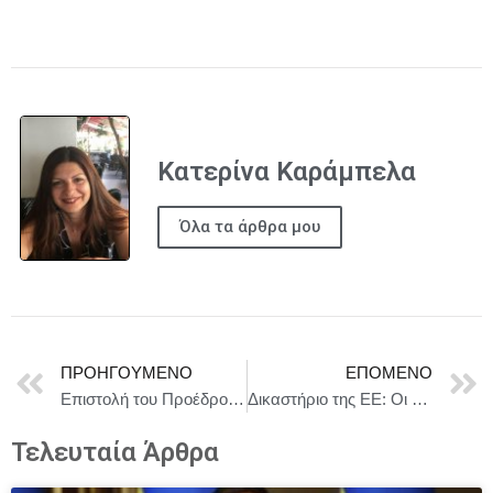
Κατερίνα Καράμπελα
Όλα τα άρθρα μου
ΠΡΟΗΓΟΎΜΕΝΟ
ΕΠΌΜΕΝΟ
Eπιστολή του Προέδρου της Βουλής των Ελλήνων προς τον Πρόεδρο της Βουλής των Αντιπροσώπων της Αραβικής Δημοκρατίας της Αιγύπτου
Δικαστήριο της ΕΕ: ​​Οι αντιπρόσωποι των κρατών μελών διορίζουν έναν δικαστή στο Δικαστήριο και επτά δικαστές στο Γενικό Δικαστήριο
Τελευταία Άρθρα