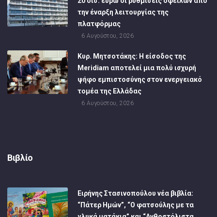
20 δισ. ευρώ οι ρυθμίσεις οφειλών από
την έναρξη λειτουργίας της
πλατφόρμας
6 Αυγούστου, 2026
Κυρ. Μητσοτάκης: Η είσοδος της
Meridiam αποτελεί μια πολύ ισχυρή
ψήφο εμπιστοσύνης στον ενεργειακό
τομέα της Ελλάδας
6 Αυγούστου, 2026
Βιβλίο
Ειρήνης Στασινοπούλου νέα βιβλία:
“Πάτερ Ημών”, “Ο φατσούλης με τα
γλυκά ματάκια” και “Ανθοστόλιστα