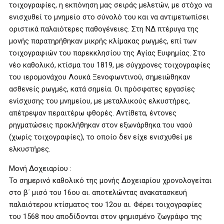
τοιχογραφίες, η εκπόνηση μας σειράς μελετών, με στόχο να
ενισχυθεί το μνημείο στο σύνολό του και να αντιμετωπίσει
οριστικά παλαιότερες παθογένειες. Στη ΝΔ πτέρυγα της
μονής παρατηρήθηκαν μικρής κλίμακας ρωγμές, επί των
τοιχογραφιών του παρεκκλησίου της Αγίας Ευφημίας. Στο
νέο καθολικό, κτίσμα του 1819, με σύγχρονες τοιχογραφίες
του ιερομονάχου Λουκά Ξενοφωντινού, σημειώθηκαν
ασθενείς ρωγμές, κατά σημεία. Οι πρόσφατες εργασίες
ενίσχυσης του μνημείου, με μεταλλικούς ελκυστήρες,
απέτρεψαν περαιτέρω φθορές. Αντίθετα, έντονες
ρηγματώσεις προκλήθηκαν στον εξωνάρθηκα του ναού
(χωρίς τοιχογραφίες), το οποίο δεν είχε ενισχυθεί με
ελκυστήρες.
Μονή Δοχειαρίου :
Το σημερινό καθολικό της μονής Δοχειαρίου χρονολογείται
στο β΄ μισό του 16ου αι. αποτελώντας ανακατασκευή
παλαιότερου κτίσματος του 12ου αι. Φέρει τοιχογραφίες
του 1568 που αποδίδονται στον φημισμένο ζωγράφο της