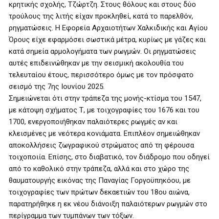
κρητικής σχολής, Τζώρτζη. Στους θόλους και στους δύο
τρούλους της λιτής είχαν προκληθεί, κατά το παρελθόν,
ρηγματώσεις. Η Εφορεία Αρχαιοτήτων Χαλκιδικής και Αγίου
Όρους είχε εφαρμόσει σωστικά μέτρα, κυρίως με γάζες και
κατά σημεία αρμολογήματα των ρωγμών. Οι ρηγματώσεις
αυτές επιδεινώθηκαν με την σεισμική ακολουθία του
τελευταίου έτους, περισσότερο όμως με τον πρόσφατο
σεισμό της 7ης Ιουνίου 2025.
Σημειώνεται ότι στην τράπεζα της μονής-κτίσμα του 1547,
με κάτοψη σχήματος Τ, με τοιχογραφίες του 1676 και του
1700, ενεργοποιήθηκαν παλαιότερες ρωγμές αν και
κλεισμένες με νεότερα κονιάματα. Επιπλέον σημειώθηκαν
αποκολλήσεις ζωγραφικού στρώματος από τη φέρουσα
τοιχοποιία. Επίσης, στο διαβατικό, τον διάδρομο που οδηγεί
από το καθολικό στην τράπεζα, αλλά και στο χώρο της
θαυματουργής εικόνας της Παναγίας Γοργοϋπηκόου, με
τοιχογραφίες των πρώτων δεκαετιών του 18ου αιώνα,
παρατηρήθηκε η εκ νέου διάνοιξη παλαιότερων ρωγμών στο
περίγραμμα των τυμπάνων των τόξων.