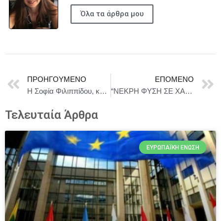
Όλα τα άρθρα μου
ΠΡΟΗΓΟΎΜΕΝΟ
ΕΠΌΜΕΝΟ
Η Σοφία Φιλιππίδου, καλεσμένη της Γιώτας Τσιμπρικίδου στο #183 Artpodcast
“ΝΕΚΡΗ ΦΥΣΗ ΣΕ ΧΑΝΤΑΚΙ” – ΣΥΖΗΤΗΣΗ ΜΕ ΤΟ ΚΟΙΝΟ ΚΑΙ ΤΗΝ ΑΝΝΕΤΑ ΚΑΒΒΑΔΙΑ ΤΗΝ ΚΥΡΙΑΚΗ 1 ΦΕΒΡΟΥΑΡΙΟΥ
Τελευταία Άρθρα
ΕΥΡΩΠΑΪΚΉ ΈΝΩΣΗ