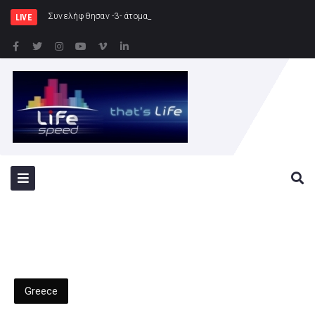
Συνελήφθησαν -3- άτομα για καλλιέργεια δενδρυλ
LIVE
Greece