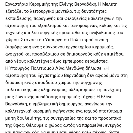
Εργαστήριο Κεραμικής της Ελένης Βερναδάκη. Η Μελέτη
εξετάζει το λειτουργικό μοντέλο, τις δυνατότητες
εκπαίδευσης, παραγωγής και φιλοξενίας καλλιτεχνών, την
αξιοποίηση του εξοπλισμού και των φούρνων, καθώς και τις
τεχνικές και λειτουργικές προϋποθέσεις αναβάθμισης του
χώρου. Στόχος του Υπουργείου Πολιτισμού είναι η
διαμόρφωση ενός σύγχρονου εργαστηρίου κεραμικής,
ανοιχτού και προσβάσιμου σε δημιουργούς κάθε επιπέδου,
από νέους καλλιτέχνες έως έμπειρους κεραμίστες.
Η Υπουργός Πολιτισμού Λίνα Μενδώνη δήλωσε: «Η
αξιοποίηση του Εργαστηρίου Βερναδάκη δεν αφορά μόνο στη
διάσωση ενός σπουδαίου χώρου της σύγχρονης
πολιτιστικής μας κληρονομιάς, αλλά, κυρίως, τη συνέχιση
μιας ζωντανής παράδοσης κεραμικής τέχνης. Η Ελένη
Βερναδάκη, η εμβληματική δημιουργός, ανανέωσε την
καλλιτεχνική κεραμική, αφήνοντας ένα ισχυρό αποτύπωμα
με τη δουλειά της, τις συνεργασίες της και το προσωπικό
της ύφος. Θέλουμε ο χώρος αυτός να παραμείνει ενεργός
και παραγωγικός, να εμπνεύσει νέους καλλιτέχνες, ώστε