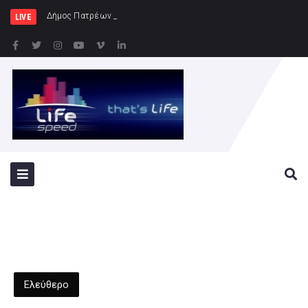
Δήμος Πατρέων : Τα παιδιά των Ημερήσ
LIVE
Ελεύθερο