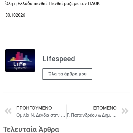
Όλη η Ελλάδα πενθεί. Πενθεί μαζί με τον ΠΑΟΚ.
30.102026
Lifespeed
Όλα τα άρθρα μου
ΠΡΟΗΓΟΎΜΕΝΟ
ΕΠΌΜΕΝΟ
Ομιλία Ν. Δένδια στην παρουσίαση του βιβλίου «Μέση Ανατολή, 1945-2025: Η τυραννία των προσδοκιών και των πεποιθήσεων»
Γ. Παπανδρέου & Δημ. Μάντζος: Σοβαρές προκλήσεις για τη δημοκρατία και το κράτος δικαίου απειλούν να οδηγήσουν ξανά τη χώρα σε οικονομική και κοινωνική κρίση
Τελευταία Άρθρα