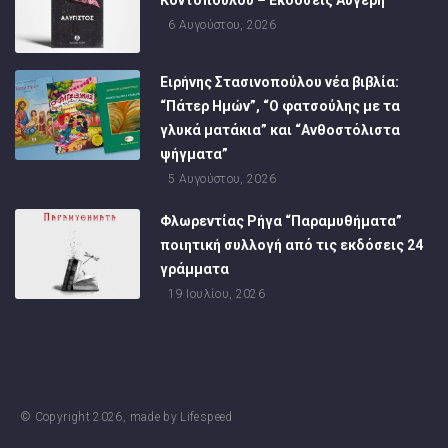
6 Αυγούστου, 2026
Ειρήνης Στασινοπούλου νέα βιβλία:
“Πάτερ Ημών”, “Ο φατσούλης με τα
γλυκά ματάκια” και “Ανθοστόλιστα
ψήγματα”
5 Αυγούστου, 2026
Φλωρεντίας Ρήγα “Παραμυθήματα”
ποιητική συλλογή από τις εκδόσεις 24
γράμματα
19 Ιουλίου, 2026
© Copyright
2026
, made by
Lifespeed