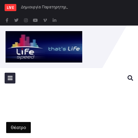
Δημιουργία Παρατηρητηρίου Έργων στην Περιφέρεια Ατ
LIVE
Θέατρο