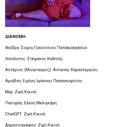
ΔΙΑΝΟΜΗ
Φαίδρα: Σοφία Γιαννίτσιου Παπαευαγγέλου
Ιππόλυτος: Στέφανος Καλτσής
Αστέριος (Μινώταυρος): Αντώνης Καραστεργίου
Αριάδνη: Ειρήνη Ιωάννου Παπανεοφύτου
May: Ζωή Κικινή
Πασιφάη: Ελένη Μελιγκάρη
ChatGPT: Ζωή Κικινή
Δημοσιογράφος: Ζωή Κικινή