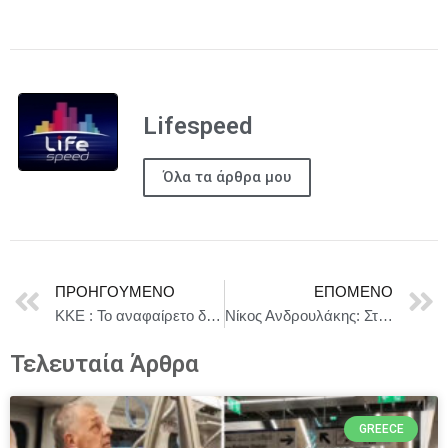
Lifespeed
Όλα τα άρθρα μου
ΠΡΟΗΓΟΎΜΕΝΟ
ΕΠΌΜΕΝΟ
ΚΚΕ : Το αναφαίρετο δικαίωμα των γυναικών στην άμβλωση δεν μπαίνει σε “διαβούλευση”
Νίκος Ανδρουλάκης: Στις εκλογές ψηφίζουμε αν θέλουμε κυβέρνηση με πολιτική αλλαγή και σταθερότητα, με πρόγραμμα και λύσεις.
Τελευταία Άρθρα
GREECE