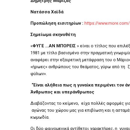
Δημήτρης Μάριζας
Νατάσσα Χαϊδά
Προπώληση εισιτηρίων :
https://www.more.com/g
Σημείωμα σκηνοθέτη
«
ΦΥΓΕ …ΑΝ ΜΠΟΡΕΙΣ
» είναι ο τίτλος που επιλ
1981 με τίτλο βασισμένο στην πραγματική γνωριμ
αναφέρει στην εξαιρετική μετάφραση του ο Μάριο
«ήρωες» ανθρώπους του θεάματος, γύρω από τη ζ
φύλων».
“Είναι αλήθεια πως η γυναίκα περιμένει τον ά
Άνθρωπος και υπεράνθρωπος
Διαβάζοντας το κείμενο, είχα πολλές αφορμές γι
αγώνας του χώρου μας για επιβίωση και η ασταμάτ
κωμωδία.
Οι δύο φαινομενικά αντίθετοι χαρακτήρες, η γυνα