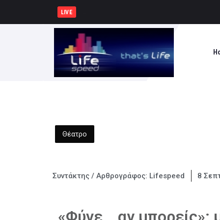
ΥΠΠΟ: Επιχορηγήσεις 1.106.000
LIVE
H
Θέατρο
Συντάκτης / Αρθρογράφος:
Lifespeed
8 Σεπ
«Φύγε… αν μπορείς»: 