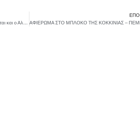
ΕΠΌ
Οι καλεσμένοι του Τεμπέλη Δράκου (προστίθεται και ο Αλκίνοος Ιωαννίδης) – Πέμπτη 11 Σεπτεμβρίου / Ωδείο Ηρώδου Αττικού