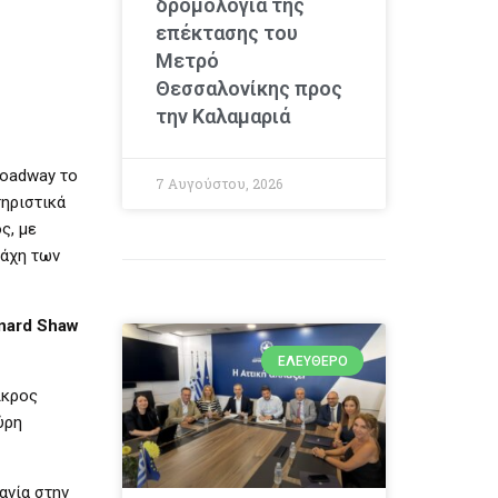
δρομολόγια της
επέκτασης του
Μετρό
Θεσσαλονίκης προς
την Καλαμαριά
roadway το
7 Αυγούστου, 2026
τηριστικά
ς, με
μάχη των
rnard Shaw
ΕΛΕΎΘΕΡΟ
ικρος
ύρη
ανία στην