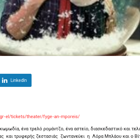
LinkedIn
r-el/tickets/theater/fyge-an-mporeis/
κωμωδία, ένα τρελό ρομάντζο, ένα αστείο, διασκεδαστικό και τελ
ας και τρυφερής ζεστασιάς ζωντανεύει η Λόρα Μπλάου και ο Βίτ