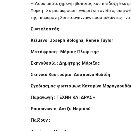
Η Λόρα αποτυχημένη ηθοποιός και επίδοξη θεατρι
Υόρκη. Σε μια ακρόαση γνωρίζει τον Βίτο, σκην
της παραμονή Χριστουγέννων, προσπαθώντας να τ
Συντελεστές
Κείμενο:
Joseph Bologna, Renee Taylor
Μετάφραση:
Μάριος Πλωρίτης
Σκηνοθεσία
:
Δημήτρης Μάριζας
Σκηνικά Κοστούμια:
Δέσποινα Βολίδη
Σχεδιασμός φωτισμών:
Κατερίνα Μαραγκουδά
Παραγωγή :
ΤΕΧΝΗ ΚΑΙ ΔΡΑΣΗ
Επικοινωνία:
Άντζυ Νομικού
Παίζουν :