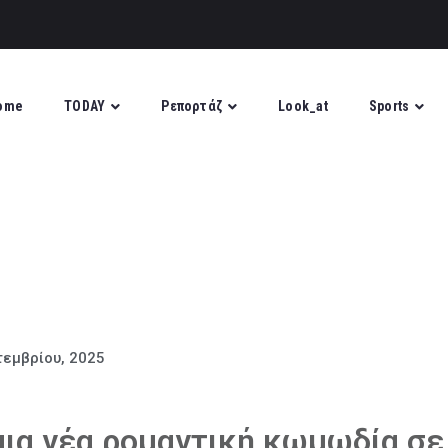
ome
TODAY
Ρεπορτάζ
Look_at
Sports
τεμβρίου, 2025
μια νέα ρομαντική κωμωδία σε