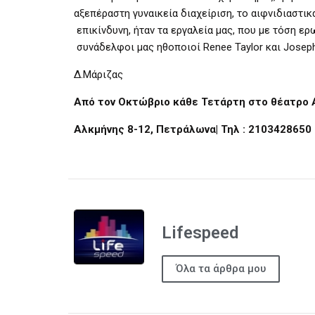
αξεπέραστη γυναικεία διαχείριση, το αιφνιδιαστι
επικίνδυνη, ήταν τα εργαλεία μας, που με τόση ε
συνάδελφοι μας ηθοποιοί Renee Taylor και Joseph
Δ.Μάριζας
Από τον Οκτώβριο κάθε Τετάρτη στο θέατρο 
Αλκμήνης 8-12, Πετράλωνα| Τηλ : 2103428650
Lifespeed
Όλα τα άρθρα μου