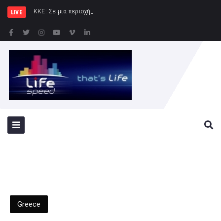
ΚΚΕ: Σε μια περιοχή που ήδη φλέγεται το «αμ
LIVE
Greece