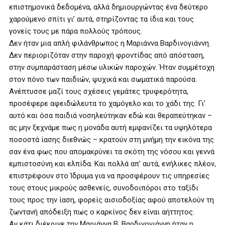
επιστημονικά δεδομένα, αλλά δημιουργώντας ένα δεύτερο
χαρούμενο σπίτι γι’ αυτά, στηρίζοντας τα ίδια και τους
γονείς τους με πάρα πολλούς τρόπους.
Δεν ήταν μια απλή φιλάνθρωπος η Μαριάννα Βαρδινογιάννη.
Δεν περιοριζόταν στην παροχή φροντίδας από απόσταση,
στην συμπαράσταση μέσω υλικών παροχών. Ήταν συμμέτοχη
στον πόνο των παιδιών, ψυχικά και σωματικά παρούσα.
Ανέπτυσσε μαζί τους σχέσεις γεμάτες τρυφερότητα,
προσέφερε αφειδώλευτα το χαμόγελο και το χάδι της. Γι’
αυτό και όσα παιδιά νοσηλεύτηκαν εδώ και θεραπεύτηκαν –
ας μην ξεχνάμε πως η μονάδα αυτή εμφανίζει τα υψηλότερα
ποσοστά ίασης διεθνώς – κρατούν στη μνήμη την εικόνα της
σαν ένα φως που απομακρύνει τα σκότη της νόσου και γεννά
εμπιστοσύνη και ελπίδα. Και πολλά απ’ αυτά, ενήλικες πλέον,
επιστρέφουν στο Ίδρυμα για να προσφέρουν τις υπηρεσίες
τους στους μικρούς ασθενείς, συνοδοιπόροι στο ταξίδι
τους προς την ίαση, φορείς αισιοδοξίας αφού αποτελούν τη
ζωντανή απόδειξη πως ο καρκίνος δεν είναι αήττητος.
Αν κάτι διέκρινε την Μαριάννα Β. Βαρδινογιάννη ήταν η