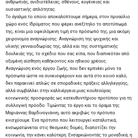
ανθρωπιάς, ανιδιοτέλειας, σθένους, ευγένειας και
ουσιαστικής απλότητας.
Το άγαλμα το οποίο αποκαλύπτουμε σήμερα, στον προαύλιο
χώρο ενός Ιδρύματος που φέρει ανεξίτηλο το αποτύπωμά
της, είναι μια οφειλόμενη τιμή στο πρόσωπό της, μια ακόμη
χειρονομία αναγνώρισης. Αναγνώριση της ψυχικής και
υλικής γενναιοδωρίας της, αλλά και της συστηματικής
δουλειάς της, το σχέδιο που σας είπα, που διαπνεόταν από
οξυμένη αίσθηση καθήκοντος και ηθικού χρέους.
Αναγνώριση ενός έργου ζωής, που δεν εμπνέει μόνο τα
πρόσωπα ώστε να συνεισφέρουν και αυτά στο κοινό καλό,
δεν παρακινεί απλώς σε σποραδικές πράξεις αλληλεγγύης,
αλλά συμβάλλει στην καλλιέργεια μιας κουλτούρας
κοινωνικής προσφοράς ως κατευθυντήριου προτύπου για τη
συλλογική πρόοδο. Τιμώντας το έργο και το όραμα της
Μαριάννας Βαρδινογιάννη, αυτό ακριβώς το πρότυπο
ενισχύουμε. Ένα πρότυπο που λειτουργεί καταλυτικά,
ενσωματώνεται στις θεσμικές δομές, διαποτίζει την
κοινωνία, την κάνει καλύτερη. Ενσαρκώνοντάς το μοναδικά, η