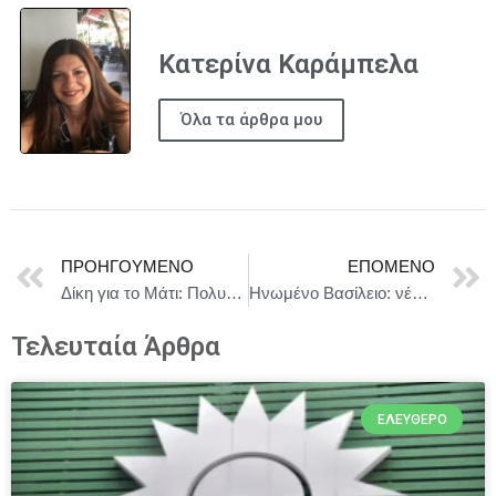
Κατερίνα Καράμπελα
Όλα τα άρθρα μου
ΠΡΟΗΓΟΎΜΕΝΟ
ΕΠΌΜΕΝΟ
Δίκη για το Μάτι: Πολυετείς ποινές που φθάνουν τα 340 έτη επέβαλε το δικαστήριο
Ηνωμένο Βασίλειο: νέα θέση στο ζήτημα της Σαχάρας
Τελευταία Άρθρα
ΕΛΕΎΘΕΡΟ