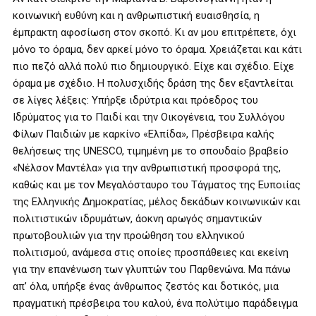
κοινωνική ευθύνη και η ανθρωπιστική ευαισθησία, η
έμπρακτη αφοσίωση στον σκοπό. Κι αν μου επιτρέπετε, όχι
μόνο το όραμα, δεν αρκεί μόνο το όραμα. Χρειάζεται και κάτι
πιο πεζό αλλά πολύ πιο δημιουργικό. Είχε και σχέδιο. Είχε
όραμα με σχέδιο. Η πολυσχιδής δράση της δεν εξαντλείται
σε λίγες λέξεις: Υπήρξε ιδρύτρια και πρόεδρος του
Ιδρύματος για το Παιδί και την Οικογένεια, του Συλλόγου
Φίλων Παιδιών με καρκίνο «Ελπίδα», Πρέσβειρα καλής
θελήσεως της UNESCO, τιμημένη με το σπουδαίο βραβείο
«Νέλσον Μαντέλα» για την ανθρωπιστική προσφορά της,
καθώς και με τον Μεγαλόσταυρο του Τάγματος της Ευποιίας
της Ελληνικής Δημοκρατίας, μέλος δεκάδων κοινωνικών και
πολιτιστικών ιδρυμάτων, άοκνη αρωγός σημαντικών
πρωτοβουλιών για την προώθηση του ελληνικού
πολιτισμού, ανάμεσα στις οποίες προσπάθειες και εκείνη
για την επανένωση των γλυπτών του Παρθενώνα. Μα πάνω
απ’ όλα, υπήρξε ένας άνθρωπος ζεστός και δοτικός, μια
πραγματική πρέσβειρα του καλού, ένα πολύτιμο παράδειγμα