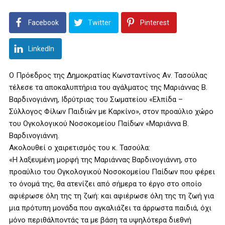
Facebook
Twitter
Pinterest
LinkedIn
Ο Πρόεδρος της Δημοκρατίας Κωνσταντίνος Αν. Τασούλας
τέλεσε τα αποκαλυπτήρια του αγάλματος της Μαριάννας Β.
Βαρδινογιάννη, Ιδρύτριας του Σωματείου «Ελπίδα –
Σύλλογος Φίλων Παιδιών με Καρκίνο», στον προαύλιο χώρο
του Ογκολογικού Νοσοκομείου Παίδων «Μαριάννα Β.
Βαρδινογιάννη.
Ακολουθεί ο χαιρετισμός του κ. Τασούλα:
«Η λαξευμένη μορφή της Μαριάννας Βαρδινογιάννη, στο
προαύλιο του Ογκολογικού Νοσοκομείου Παίδων που φέρει
το όνομά της, θα ατενίζει από σήμερα το έργο στο οποίο
αφιέρωσε όλη της τη ζωή: και αφιέρωσε όλη της τη ζωή για
μια πρότυπη μονάδα που αγκαλιάζει τα άρρωστα παιδιά, όχι
μόνο περιθάλποντάς τα με βάση τα υψηλότερα διεθνή