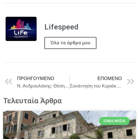
Lifespeed
Όλα τα άρθρα μου
ΠΡΟΗΓΟΎΜΕΝΟ
ΕΠΌΜΕΝΟ
Ν. Ανδρουλάκης: Θέση του ΠΑΣΟΚ είναι η άμεση αξιολόγηση της αίτησης ασύλου, η απόρριψη και ο επαναπατρισμός των μεταναστών στις χώρες προέλευσης.
Συνάντηση του Κυριάκου Μητσοτάκη με την Antigone Davis, Αντιπρόεδρο της Meta αρμόδια για την προστασία των παιδιών και των εφήβων
Τελευταία Άρθρα
ΙΌΝΙΑ ΝΗΣΙΆ