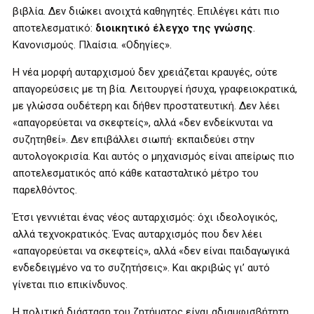
βιβλία. Δεν διώκει ανοιχτά καθηγητές. Επιλέγει κάτι πιο
αποτελεσματικό:
διοικητικό έλεγχο της γνώσης
.
Κανονισμούς. Πλαίσια. «Οδηγίες».
Η νέα μορφή αυταρχισμού δεν χρειάζεται κραυγές, ούτε
απαγορεύσεις με τη βία. Λειτουργεί ήσυχα, γραφειοκρατικά,
με γλώσσα ουδέτερη και δήθεν προστατευτική. Δεν λέει
«απαγορεύεται να σκεφτείς», αλλά «δεν ενδείκνυται να
συζητηθεί». Δεν επιβάλλει σιωπή· εκπαιδεύει στην
αυτολογοκρισία. Και αυτός ο μηχανισμός είναι απείρως πιο
αποτελεσματικός από κάθε κατασταλτικό μέτρο του
παρελθόντος.
Έτσι γεννιέται ένας νέος αυταρχισμός: όχι ιδεολογικός,
αλλά τεχνοκρατικός. Ένας αυταρχισμός που δεν λέει
«απαγορεύεται να σκεφτείς», αλλά «δεν είναι παιδαγωγικά
ενδεδειγμένο να το συζητήσεις». Και ακριβώς γι’ αυτό
γίνεται πιο επικίνδυνος.
Η πολιτική διάσταση του ζητήματος είναι αδιαμφισβήτητη.