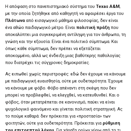
Η απόφαση στο πανεπιστημιακό σύστημα του
Texas A&M
,
με την οποία ζητήθηκε από καθηγητή να αφαιρέσει έργα του
Πλάτωνα
από εισαγωγικό μάθημα φιλοσοφίας, δεν είναι
ένα αθώο παιδαγωγικό μέτρο. Είναι
πολιτική πράξη
που
αποκαλύπτει μια συγκεκριμένη αντίληψη για τον άνθρωπο, τη
γνώση και την εξουσία. Είναι ένα πολιτικό σύμπτωμα. Και
όπως κάθε σύμπτωμα, δεν πρέπει να εξετάζεται
αποκομμένο, αλλά ως ένδειξη μιας βαθύτερης παθολογίας
που διατρέχει τις σύγχρονες δημοκρατίες.
Ας ειπωθεί χωρίς περιστροφές: εδώ δεν έχουμε να κάνουμε
με παιδαγωγική ευαισθησία, ούτε με ουδετερότητα. Έχουμε
να κάνουμε με φόβο. Φόβο απέναντι στη σκέψη που δεν
μπορεί να προβλεφθεί, να ελεγχθεί, να κατευθυνθεί. Και ο
φόβος, όταν μετατρέπεται σε κανονισμό, παύει να είναι
ψυχολογικό φαινόμενο και γίνεται πολιτική στρατηγική. Ας
το πούμε καθαρά: δεν πρόκειται για «προστασία» των
φοιτητών, ούτε για ουδετερότητα. Πρόκειται για
ρύθμιση
του επιτρεπτού λόγου
. Για χάραξη ορίων γύρω από το τι