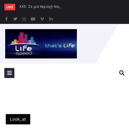
ΚΚΕ: Σε μια περιοχή που ήδη φλέγεται το «αμυντικ
LIVE
Look_at