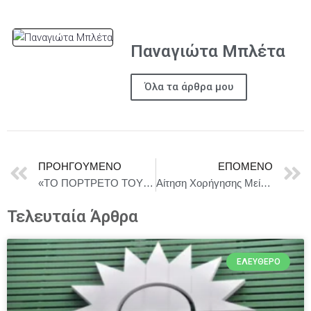
Παναγιώτα Μπλέτα
Όλα τα άρθρα μου
ΠΡΟΗΓΟΎΜΕΝΟ
ΕΠΌΜΕΝΟ
«ΤΟ ΠΟΡΤΡΕΤΟ ΤΟΥ ΝΤΟΡΙΑΝ ΓΚΡΕΪ» του Όσκαρ Ουάιλντ, στη βραβευμένη εκδοχή του Kip Williams | Σκην. Δημήτρης Αγιοπετρίτης Μπογδάνος | Με τη Νάντια Κοντογεώργη | Θέατρο Πορεία | Από 9/2
Αίτηση Χορήγησης Μείωσης ΕΝΦΙΑ Ασφαλισμένων Κατοικιών
Τελευταία Άρθρα
ΕΛΕΎΘΕΡΟ