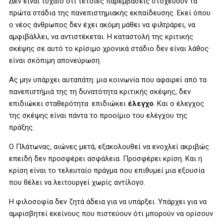
Δεν είναι τυχαίο ότι τέτοιες παρεμβάσεις στοχεύουν τα
πρώτα στάδια της πανεπιστημιακής εκπαίδευσης. Εκεί όπου
ο νέος άνθρωπος δεν έχει ακόμη μάθει να φιλτράρει, να
αμφιβάλλει, να αντιστέκεται. Η καταστολή της κριτικής
σκέψης σε αυτό το κρίσιμο χρονικά στάδιο δεν είναι λάθος·
είναι σκόπιμη απονεύρωση.
Ας μην υπάρχει αυταπάτη: μια κοινωνία που αφαιρεί από τα
πανεπιστήμιά της τη δυνατότητα κριτικής σκέψης, δεν
επιδιώκει σταθερότητα· επιδιώκει
έλεγχο
. Και ο έλεγχος
της σκέψης είναι πάντα το προοίμιο του ελέγχου της
πράξης.
Ο Πλάτωνας, αιώνες μετά, εξακολουθεί να ενοχλεί ακριβώς
επειδή δεν προσφέρει ασφάλεια. Προσφέρει κρίση. Και η
κρίση είναι το τελευταίο πράγμα που επιθυμεί μια εξουσία
που θέλει να λειτουργεί χωρίς αντίλογο.
Η φιλοσοφία δεν ζητά άδεια για να υπάρξει. Υπάρχει για να
αμφισβητεί εκείνους που πιστεύουν ότι μπορούν να ορίσουν