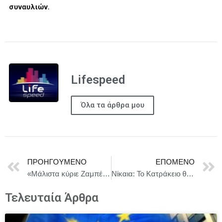
συναυλιών.
Lifespeed
Όλα τα άρθρα μου
ΠΡΟΗΓΟΎΜΕΝΟ
ΕΠΌΜΕΝΟ
«Μάλιστα κύριε Ζαμπέτα»: Μια θριαμβευτική πρεμιέρα που καταχειροκροτήθηκε στο ΔΕΗ Θέατρο Άλσος!
Νίκαια: Το Κατράκειο θέατρο υποδέχεται το καλοκαίρι με πλούσιο πρόγραμμα εκδηλώσεων
Τελευταία Άρθρα