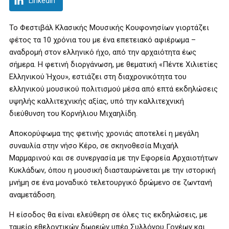
LinkedIn
Το Φεστιβάλ Κλασικής Μουσικής Κουφονησίων γιορτάζει
φέτος τα 10 χρόνια του με ένα επετειακό αφιέρωμα –
αναδρομή στον ελληνικό ήχο, από την αρχαιότητα έως
σήμερα. Η φετινή διοργάνωση, με θεματική «Πέντε Χιλιετίες
Ελληνικού Ήχου», εστιάζει στη διαχρονικότητα του
ελληνικού μουσικού πολιτισμού μέσα από επτά εκδηλώσεις
υψηλής καλλιτεχνικής αξίας, υπό την καλλιτεχνική
διεύθυνση του Κορνήλιου Μιχαηλίδη.
Αποκορύφωμα της φετινής χρονιάς αποτελεί η μεγάλη
συναυλία στην νήσο Κέρο, σε σκηνοθεσία Μιχαήλ
Μαρμαρινού και σε συνεργασία με την Εφορεία Αρχαιοτήτων
Κυκλάδων, όπου η μουσική διασταυρώνεται με την ιστορική
μνήμη σε ένα μοναδικό τελετουργικό δρώμενο σε ζωντανή
αναμετάδοση.
Η είσοδος θα είναι ελεύθερη σε όλες τις εκδηλώσεις, με
ταμείο εθελοντικών δωρεών υπέρ Συλλόγου Γονέων και