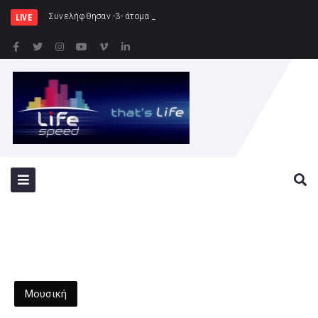
Συνελήφθησαν -3- άτομα για καλλιέργεια δενδρυλλί
LIVE
Μουσική