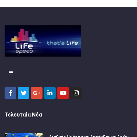
Τελευταία Νέα
Διεθνής Ημέρα των Αυτόχθονων Λαών