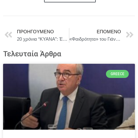
ΠΡΟΗΓΟΎΜΕΝΟ
ΕΠΌΜΕΝΟ
20 χρόνια “KYANA”: Ένα μεγαλειώδες anniversary party και το απόλυτο show κομμωτικής από τη “SASSOON ACADEMY” στο κατάμεστο “Christmas Theater”!
«Φαιδρότητα» του Γιάννη Φασόη | Από Δευτέρα 2 Φεβρουαρίου 2026 κάθε Δευτέρα στο «Πάνω Σπίτι»
Τελευταία Άρθρα
GREECE