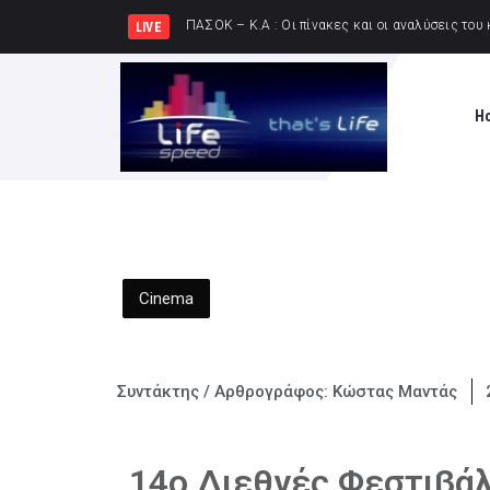
ΚΚΕ: Σε μια περ
LIVE
H
Cinema
Συντάκτης / Αρθρογράφος:
Κώστας Μαντάς
14ο Διεθνές Φεστιβά