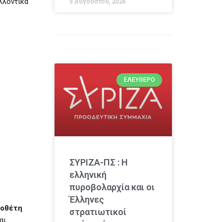
λλοντικά
9 Αυγούστου, 2026
ΕΛΕΎΘΕΡΟ
ΣΥΡΙΖΑ-ΠΣ : Η
ελληνική
πυροβολαρχία και οι
Έλληνες
νοθέτη
στρατιωτικοί
αι