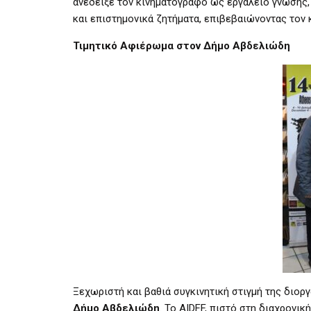
ανέδειξε τον κινηματογράφο ως εργαλείο γνώσης,
και επιστημονικά ζητήματα, επιβεβαιώνοντας τον 
Τιμητικό Αφιέρωμα στον Δήμο Αβδελιώδη
Ξεχωριστή και βαθιά συγκινητική στιγμή της διο
Δήμο Αβδελιώδη
. Το AIDFF, πιστό στη διαχρονι