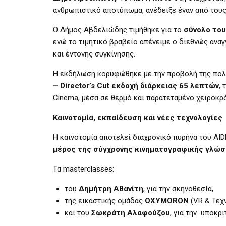
ανθρωπιστικό αποτύπωμα, ανέδειξε έναν από του
Ο Δήμος Αβδελιώδης τιμήθηκε για το
σύνολο του
ενώ το τιμητικό βραβείο απένειμε ο διεθνώς αν
και έντονης συγκίνησης.
Η εκδήλωση κορυφώθηκε με την προβολή της πολ
– Director’s Cut εκδοχή διάρκειας 65 λεπτών
, 
Cinema, μέσα σε θερμό και παρατεταμένο χειροκρ
Καινοτομία, εκπαίδευση και νέες τεχνολογίες
Η καινοτομία αποτελεί διαχρονικό πυρήνα του AID
μέρος της σύγχρονης κινηματογραφικής γλώ
Τα masterclasses:
του
Δημήτρη Αθανίτη
, για την σκηνοθεσία,
της εικαστικής ομάδας
OXYMORON
(VR & Τεχ
και του
Σωκράτη Αλαφούζου
, για την υποκρι