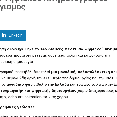
γισμός
LinkedIn
ίνηση ολοκληρώθηκε το
14ο Διεθνές Φεστιβάλ Ψηφιακού Κινημ
έσσερα χρόνια υπηρετεί με συνέπεια, τόλμη και καινοτομία την
υστική δημιουργία.
ογραφικό φεστιβάλ. Αποτελεί
μια μοναδική, πολυσυλλεκτική και
ι ως θεμελιώδη αρχή την ελευθερία της δημιουργίας και την ισότι
ι
το μοναδικό φεστιβάλ στην Ελλάδα
και ένα από τα λίγα στην 
ατογραφικής και ψηφιακής δημιουργίας
, χωρίς διαχωρισμούς κ
ο, video art, animation, ταινίες χορού.
ογραφικές γλώσσες