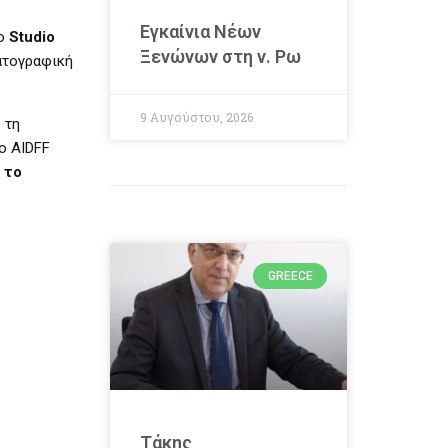
Εγκαίνια Νέων
φο
Studio
Ξενώνων στη ν. Ρω
ατογραφική
9 Αυγούστου, 2026
 τη
ο AIDFF
 το
GREECE
Τάκης