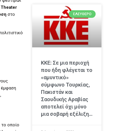
ο φεστιβάλ
 Theater
ωση
στο
ΕΛΕΎΘΕΡΟ
πολιτιστικό
ΚΚΕ: Σε μια περιοχή
που ήδη φλέγεται το
«αμυντικό»
νους
σύμφωνο Τουρκίας,
η έμφαση
Πακιστάν και
,
Σαουδικής Αραβίας
αποτελεί όχι μόνο
μια σοβαρή εξέλιξη…
, το οποίο