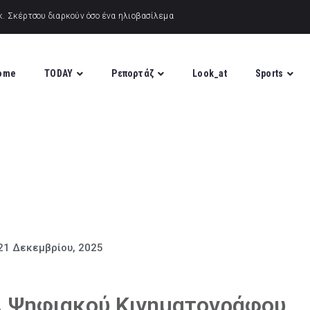
ome
TODAY
Ρεπορτάζ
Look_at
Sports
21 Δεκεμβρίου, 2025
λ Ψηφιακού Κινηματογράφου