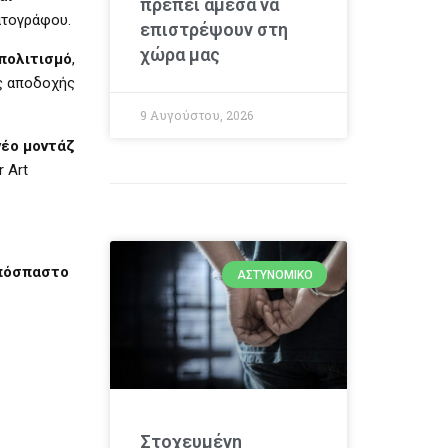
πρέπει άμεσα να
ατογράφου.
επιστρέψουν στη
χώρα μας
 πολιτισμό
,
άς αποδοχής
9 Αυγούστου, 2026
νέο μοντάζ
 Art
απόσπαστο
ΑΣΤΥΝΟΜΙΚΌ
Στοχευμένη