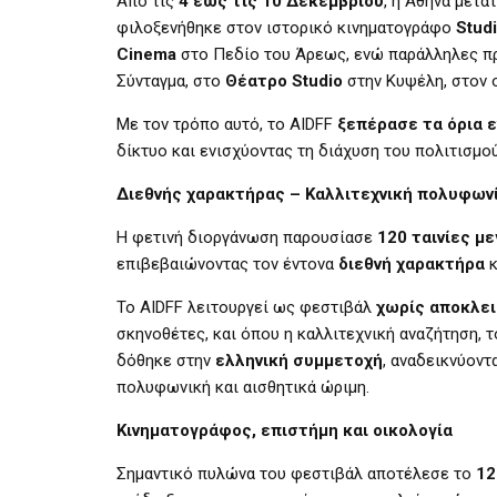
Από τις
4 έως τις 10 Δεκεμβρίου
, η Αθήνα μετ
φιλοξενήθηκε στον ιστορικό κινηματογράφο
Stud
Cinema
στο Πεδίο του Άρεως, ενώ παράλληλες π
Σύνταγμα, στο
Θέατρο Studio
στην Κυψέλη, στον 
Με τον τρόπο αυτό, το AIDFF
ξεπέρασε τα όρια 
δίκτυο και ενισχύοντας τη διάχυση του πολιτισμού
Διεθνής χαρακτήρας – Καλλιτεχνική πολυφων
Η φετινή διοργάνωση παρουσίασε
120 ταινίες μ
επιβεβαιώνοντας τον έντονα
διεθνή χαρακτήρα
κ
Το AIDFF λειτουργεί ως φεστιβάλ
χωρίς αποκλε
σκηνοθέτες, και όπου η καλλιτεχνική αναζήτηση, 
δόθηκε στην
ελληνική συμμετοχή
, αναδεικνύοντ
πολυφωνική και αισθητικά ώριμη.
Κινηματογράφος, επιστήμη και οικολογία
Σημαντικό πυλώνα του φεστιβάλ αποτέλεσε το
12