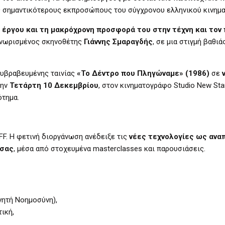
ς σημαντικότερους εκπροσώπους του σύγχρονου ελληνικού κινημ
 έργου και τη μακρόχρονη προσφορά του στην τέχνη και τον
αγνωρισμένος σκηνοθέτης
Γιάννης Σμαραγδής
, σε μια στιγμή βαθι
υβραβευμένης ταινίας
«Το Δέντρο που Πληγώναμε» (1986)
σε
την
Τετάρτη 10 Δεκεμβρίου
, στον κινηματογράφο Studio New Star
ότημα.
FF. Η φετινή διοργάνωση ανέδειξε τις
νέες τεχνολογίες ως αν
σσας
, μέσα από στοχευμένα masterclasses και παρουσιάσεις.
νητή Νοημοσύνη),
τική,