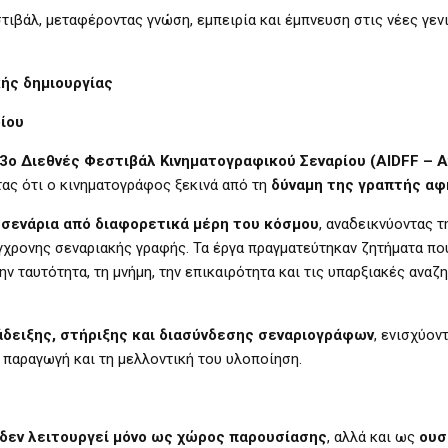
τιβάλ, μεταφέροντας γνώση, εμπειρία και έμπνευση στις νέες γεν
κής δημιουργίας
ίου
3ο Διεθνές Φεστιβάλ Κινηματογραφικού Σεναρίου (AIDFF – A
τας ότι ο κινηματογράφος ξεκινά από τη
δύναμη της γραπτής α
 σενάρια από διαφορετικά μέρη του κόσμου
, αναδεικνύοντας τ
γχρονης σεναριακής γραφής. Τα έργα πραγματεύτηκαν ζητήματα π
ην ταυτότητα, τη μνήμη, την επικαιρότητα και τις υπαρξιακές αναζη
δειξης, στήριξης και διασύνδεσης σεναριογράφων
, ενισχύον
 παραγωγή και τη μελλοντική του υλοποίηση.
 δεν λειτουργεί μόνο ως χώρος παρουσίασης
, αλλά και ως
ουσ