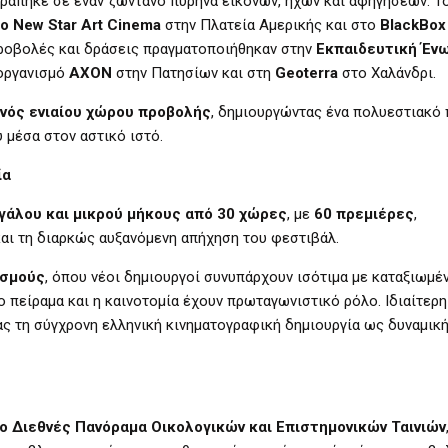
ατράπηκε σε έναν ζωντανό πυρήνα εικόνων, ήχων και αφηγήσεων. Τ
io New Star Art Cinema
στην Πλατεία Αμερικής και στο
BlackBox
ροβολές και δράσεις πραγματοποιήθηκαν στην
Εκπαιδευτική Έν
οργανισμό
AXON
στην Πατησίων και στη
Geoterra
στο Χαλάνδρι.
ενός ενιαίου χώρου προβολής
, δημιουργώντας ένα πολυεστιακό 
 μέσα στον αστικό ιστό.
ία
εγάλου και μικρού μήκους από 30 χώρες
, με
60 πρεμιέρες
,
αι τη διαρκώς αυξανόμενη απήχηση του φεστιβάλ.
ισμούς
, όπου νέοι δημιουργοί συνυπάρχουν ισότιμα με καταξιωμέ
το πείραμα και η καινοτομία έχουν πρωταγωνιστικό ρόλο. Ιδιαίτερ
ας τη σύγχρονη ελληνική κινηματογραφική δημιουργία ως δυναμική
ο Διεθνές Πανόραμα Οικολογικών και Επιστημονικών Ταινιών