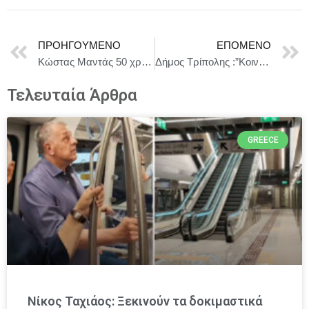
ΠΡΟΗΓΟΎΜΕΝΟ
ΕΠΌΜΕΝΟ
Κώστας Μαντάς 50 χρόνια τηλεόραση : Η μικρή ιστορία της δημιουργίας της πράσινης τηλεόρασης του ΠΑΣΟΚ
Δήμος Τρίπολης :”Κοινός Λόγος” Παράσταση στο Αρχαίο Θέατρο Ορχομενού
Τελευταία Άρθρα
GREECE
Νίκος Ταχιάος: Ξεκινούν τα δοκιμαστικά