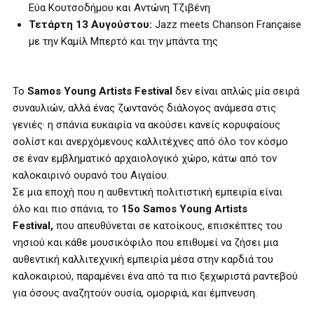
Εύα Κουτσοδήμου και Αντώνη Τζιβένη
Τετάρτη 13 Αυγούστου:
Jazz meets Chanson Française
με την Καμίλ Μπερτό και την μπάντα της
Το
Samos Young Artists Festival
δεν είναι απλώς μία σειρά
συναυλιών, αλλά ένας ζωντανός διάλογος ανάμεσα στις
γενιές· η σπάνια ευκαιρία να ακούσει κανείς κορυφαίους
σολίστ και ανερχόμενους καλλιτέχνες από όλο τον κόσμο
σε έναν εμβληματικό αρχαιολογικό χώρο, κάτω από τον
καλοκαιρινό ουρανό του Αιγαίου.
Σε μια εποχή που η αυθεντική πολιτιστική εμπειρία είναι
όλο και πιο σπάνια, το
15ο Samos Young Artists
Festival,
που απευθύνεται σε κατοίκους, επισκέπτες του
νησιού και κάθε μουσικόφιλο που επιθυμεί να ζήσει μια
αυθεντική καλλιτεχνική εμπειρία μέσα στην καρδιά του
καλοκαιριού, παραμένει ένα από τα πιο ξεχωριστά ραντεβού
για όσους αναζητούν ουσία, ομορφιά, και έμπνευση.