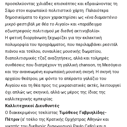
προσελκύοντας χιλιάδες επισκέπτες και εδραιώνοντας τη
Σάμο στον ευρωπαϊκό πολιτιστικό χάρτη. Παλαιότερα
δημοσιεύματα το έχουν χαρακτηρίσει ως
«ένα διαμαντένιο
μικρό φεστιβάλ με θέα το Αιγαίο»
και
«παράδειγμα
εξωστρεφούς πολιτισμού με διεθνή ακτινοβολία»
.
Η φετινή διοργάνωση ξεχωρίζει για την εκλεκτική
πολυμορφία του προγράμματος, που περιλαμβάνει ρεσιτάλ
πιάνου και τσέλου, συναυλίες μουσικής δωματίου,
διαπολιτισμικές τζαζ αναζητήσεις, αλλά και τολμηρές
συνθέσεις που διατρέχουν τη γαλλική chanson, τη Μεσόγειο
και την ανανεωμένη ευρωπαϊκή μουσική σκηνή. Η σκηνή του
αρχαίου θεάτρου, με φόντο το απέραντο γαλάζιο του
Αιγαίου και τη θέα προς τις μικρασιατικές ακτές, λειτουργεί
όχι απλώς ως σκηνικό, αλλά ως μέρος της ίδιας της
καλλιτεχνικής εμπειρίας.
Καλλιτεχνικοί Διευθυντές
Ο διακεκριμένος τσελίστας
Τιμόθεος Γαβριηλίδης-
Πέτριν
(α’ τσέλο της Κρατικής Ορχήστρας Αθηνών και
νικητής του διεθνούς διαγωνισμού Paulo Cello) και η