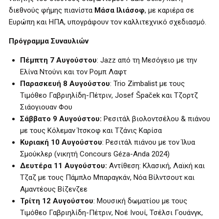
διεθνούς φήμης πιανίστα
Μάσα Ιλιάσοφ
, με καριέρα σε
Ευρώπη και ΗΠΑ, υπογράφουν τον καλλιτεχνικό σχεδιασμό.
Πρόγραμμα Συναυλιών
Πέμπτη 7 Αυγούστου
: Jazz από τη Μεσόγειο με την
Ελίνα Ντούνι και τον Ρομπ Λαφτ
Παρασκευή 8 Αυγούστου
: Trio Zimbalist με τους
Τιμόθεο Γαβριηλίδη-Πέτριν, Josef Špaček και Τζορτζ
Σιάογιουαν Φου
Σάββατο 9 Αυγούστου:
Ρεσιτάλ βιολοντσέλου & πιάνου
με τους Κόλεμαν Ίτσκοφ και Τζάνις Καρίσα
Κυριακή 10 Αυγούστου
: Ρεσιτάλ πιάνου με τον Ίλυα
Σμούκλερ (νικητή Concours Géza-Anda 2024)
Δευτέρα 11 Αυγούστου:
Αντίθεση: Κλασική, Λαϊκή και
Τζαζ με τους Πάμπλο Μπαραγκάν, Νόα Βίλντσουτ και
Αμαντέους Βίζενζεε
Τρίτη 12 Αυγούστου
: Μουσική δωματίου με τους
Τιμόθεο Γαβριηλίδη-Πέτριν, Νοέ Ινουί, Τσέλσι Γουάνγκ,