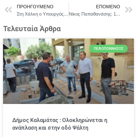
ΠΡΟΗΓΟΎΜΕΝΟ
ΕΠΌΜΕΝΟ
Στη Χάλκη ο Υπουργός Αγροτικής Ανάπτυξης και Τροφίμων Μαργαρίτης Σχοινάς
Νίκος Παπαθανάσης: 110 εκατ. ευρώ για τη δεύτερη φάση του έργου «Κοινωνικοοικονομική Μετάβαση της Δυτικής Μακεδονίας»
Τελευταία Άρθρα
ΠΕΛΟΠΌΝΝΗΣΟΣ
Δήμος Καλαμάτας : Ολοκληρώνεται η
ανάπλαση και στην οδό Ψάλτη