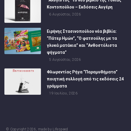
“Αλύγιστος” το νέο βιβλίο της Τόνιας
Κοντοπούλου – Εκδόσεις Αυγέρη
6 Αυγούστου, 2026
Ειρήνης Στασινοπούλου νέα βιβλία:
“Πάτερ Ημών”, “Ο φατσούλης με τα
γλυκά ματάκια” και “Ανθοστόλιστα
ψήγματα”
5 Αυγούστου, 2026
Φλωρεντίας Ρήγα “Παραμυθήματα”
ποιητική συλλογή από τις εκδόσεις 24
γράμματα
19 Ιουλίου, 2026
© Copyright
2026
, made by
Lifespeed