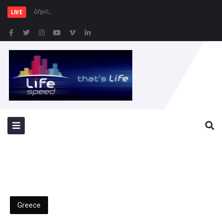
Δήμος Πειραιά : Συγκέντρω
LIVE
Greece