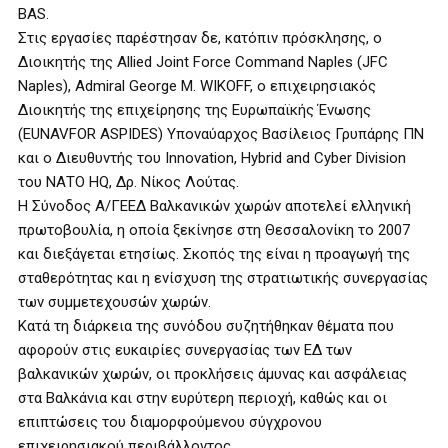
BAS.
Στις εργασίες παρέστησαν δε, κατόπιν πρόσκλησης, ο
Διοικητής της Allied Joint Force Command Naples (JFC
Naples), Admiral George M. WIKOFF, ο επιχειρησιακός
Διοικητής της επιχείρησης της Ευρωπαϊκής Ένωσης
(EUNAVFOR ASPIDES) Υποναύαρχος Βασίλειος Γρυπάρης ΠΝ
και ο Διευθυντής του Innovation, Hybrid and Cyber Division
του ΝΑΤΟ HQ, Δρ. Νίκος Λούτας.
Η Σύνοδος Α/ΓΕΕΔ Βαλκανικών χωρών αποτελεί ελληνική
πρωτοβουλία, η οποία ξεκίνησε στη Θεσσαλονίκη το 2007
και διεξάγεται ετησίως. Σκοπός της είναι η προαγωγή της
σταθερότητας και η ενίσχυση της στρατιωτικής συνεργασίας
των συμμετεχουσών χωρών.
Κατά τη διάρκεια της συνόδου συζητήθηκαν θέματα που
αφορούν στις ευκαιρίες συνεργασίας των ΕΔ των
βαλκανικών χωρών, οι προκλήσεις άμυνας και ασφάλειας
στα Βαλκάνια και στην ευρύτερη περιοχή, καθώς και οι
επιπτώσεις του διαμορφούμενου σύγχρονου
επιχειρησιακού περιβάλλοντος.