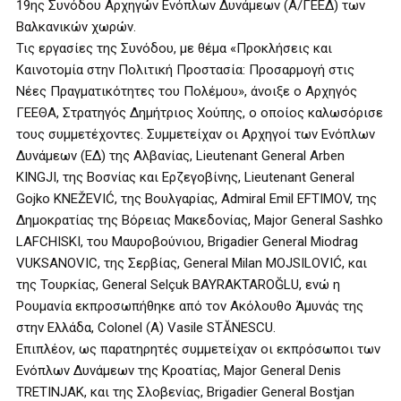
19ης Συνόδου Αρχηγών Ενόπλων Δυνάμεων (Α/ΓΕΕΔ) των
Βαλκανικών χωρών.
Τις εργασίες της Συνόδου, με θέμα «Προκλήσεις και
Καινοτομία στην Πολιτική Προστασία: Προσαρμογή στις
Νέες Πραγματικότητες του Πολέμου», άνοιξε ο Αρχηγός
ΓΕΕΘΑ, Στρατηγός Δημήτριος Χούπης, ο οποίος καλωσόρισε
τους συμμετέχοντες. Συμμετείχαν οι Αρχηγοί των Ενόπλων
Δυνάμεων (ΕΔ) της Αλβανίας, Lieutenant General Arben
KINGJI, της Βοσνίας και Ερζεγοβίνης, Lieutenant General
Gojko KNEŽEVIĆ, της Βουλγαρίας, Admiral Emil EFTIMOV, της
Δημοκρατίας της Βόρειας Μακεδονίας, Major General Sashko
LAFCHISKI, του Μαυροβούνιου, Brigadier General Miodrag
VUKSANOVIC, της Σερβίας, General Milan MOJSILOVIĆ, και
της Τουρκίας, General Selçuk BAYRAKTAROĞLU, ενώ η
Ρουμανία εκπροσωπήθηκε από τον Ακόλουθο Άμυνάς της
στην Ελλάδα, Colonel (A) Vasile STĂNESCU.
Επιπλέον, ως παρατηρητές συμμετείχαν οι εκπρόσωποι των
Ενόπλων Δυνάμεων της Κροατίας, Major General Denis
TRETINJAK, και της Σλοβενίας, Brigadier General Bostjan