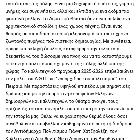
ταυτότητας της πόλης. Είναι μια ξεχωριστή επέτειος, γεμάτη
μνήμες και συγκινήσεις, αλλά και ελπίδα για ένα ακόμα πιο
φωτεινό μέλλον. Το Δημοτικό Θέατρο δεν είναι απλώς ένα
αρχιτεκτονικό στολίδι ή ένας χώρος τέχνης. Είναι ένας
θεσμός με σπουδαία ιστορική κληρονομιά και ταυτόχρονα
ζωντανός πυρήνας πολιτιστικής δημιουργίας. Με συνέπεια,
όραμα και σκληρή δουλειά, καταφέραμε την τελευταία
δεκαετία να του δώσουμε νέα πνοή και να το καταστήσουμε
επίκεντρο πολιτισμού όχι μόνο της πόλης αλλά και της
χώρας. Το καλλιτεχνικό πρόγραμμα 2025-2026 επιβεβαιώνει
τον ρόλο του Δ.Θ.Π. ως “ναυαρχίδας του πολιτισμού” του
Πειραιά. Με παραστάσεις υψηλού επιπέδου, με σημαντικές
δράσεις και με την συμμετοχή κορυφαίων Ελλήνων
δημιουργών και καλλιτεχνών, το θέατρο ανοίγει τους
ορίζοντές του και συνομιλεί ουσιαστικά με την κοινωνία και
την ιστορία μας. Θέλω να ευχαριστήσω θερμά όλους όσοι
συνέβαλαν και συμβάλλουν καθημερινά σε αυτή τη διαδρομή:
τον Αντιδήμαρχο Πολιτισμού Γιάννη Χατζηαλέξη, τον
Καλλιτεχνικό Διευθυντή Νίκο Διαμαντή, την Διευθύντρια