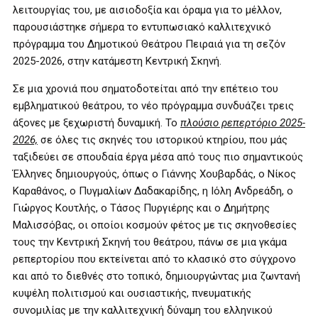
λειτουργίας του, με αισιοδοξία και όραμα για το μέλλον,
παρουσιάστηκε σήμερα το εντυπωσιακό καλλιτεχνικό
πρόγραμμα του Δημοτικού Θεάτρου Πειραιά για τη σεζόν
2025-2026, στην κατάμεστη Κεντρική Σκηνή.
Σε μια χρονιά που σηματοδοτείται από την επέτειο του
εμβληματικού θεάτρου, το νέο πρόγραμμα συνδυάζει τρεις
άξονες με ξεχωριστή δυναμική. Το
πλούσιο ρεπερτόριο 2025-
2026,
σε όλες τις σκηνές του ιστορικού κτηρίου, που μάς
ταξιδεύει σε σπουδαία έργα μέσα από τους πιο σημαντικούς
Έλληνες δημιουργούς, όπως ο Γιάννης Χουβαρδάς, ο Νίκος
Καραθάνος, ο Πυγμαλίων Δαδακαρίδης, η Ιόλη Ανδρεάδη, ο
Γιώργος Κουτλής, ο Τάσος Πυργιέρης και ο Δημήτρης
Μαλισσόβας, οι οποίοι κοσμούν φέτος με τις σκηνοθεσίες
τους την Κεντρική Σκηνή του θεάτρου, πάνω σε μια γκάμα
ρεπερτορίου που εκτείνεται από το κλασικό στο σύγχρονο
και από το διεθνές στο τοπικό, δημιουργώντας μια ζωντανή
κυψέλη πολιτισμού και ουσιαστικής, πνευματικής
συνομιλίας με την καλλιτεχνική δύναμη του ελληνικού