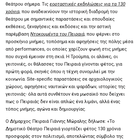
θεάτρου σήμερα. Τις
εορταστικές εκδηλώσεις για τα 130
χρόνια,
που αναδεικνύουν την ιστορική διαδρομή του
θεάτρου με σημαντικές παραστάσεις και σπουδαίες
εκθέσεις, ξεναγήσεις και εκδόσεις και την αστική
παρέμβαση
Ντοκουμέντα του Πειραιά,
που φέρνει στο
προσκήνιο μνήμες, τοπόσημα και αφηγήσεις της πόλης μέσα
από
performances
, οι οποίες χαρίζουν φωνή στις μνήμες
που συχνά έμειναν στη σκιά. Η Τρούμπα, οι αλάνες, οι
γειτονιές, οι θάλασσες του Πειραιά γίνονται φέτος, για
πρώτη φορά, σκηνές όπου η τέχνη συνομιλεί με την
κοινωνία. Site-specific παραστάσεις σε αρχαιολογικούς
χώρους, αφηγήσεις ναυτικών και ψαράδων, ιστορίες της
γειτονιάς∙ όλα αυτά συνθέτουν ένα μωσαϊκό που δείχνει
πως ο Πειραιάς δεν είναι απλώς ένα λιμάνι, αλλά ένας
τόπος μνήμης, αγώνα και δημιουργίας.
Ο Δήμαρχος Πειραιά Γιάννης Μώραλης δήλωσε: «Το
Δημοτικό Θέατρο Πειραιά γιορτάζει φέτος 130 χρόνια
προσφοράς στον πολιτισμό, αποτελώντας σύμβολο της