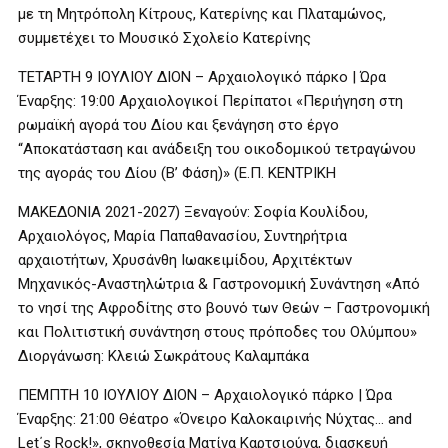
με τη Μητρόπολη Κίτρους, Κατερίνης και Πλαταμώνος,
συμμετέχει το Μουσικό Σχολείο Κατερίνης
ΤΕΤΑΡΤΗ 9 ΙΟΥΛΙΟΥ ΔΙΟΝ – Αρχαιολογικό πάρκο | Ώρα
Έναρξης: 19:00 Αρχαιολογικοί Περίπατοι «Περιήγηση στη
ρωμαϊκή αγορά του Δίου και ξενάγηση στο έργο
“Αποκατάσταση και ανάδειξη του οικοδομικού τετραγώνου
της αγοράς του Δίου (Β’ Φάση)» (Ε.Π. ΚΕΝΤΡΙΚΗ
ΜΑΚΕΔΟΝΙΑ 2021-2027) Ξεναγούν: Σοφία Κουλίδου,
Αρχαιολόγος, Μαρία Παπαθανασίου, Συντηρήτρια
αρχαιοτήτων, Χρυσάνθη Ιωακειμίδου, Αρχιτέκτων
Μηχανικός-Αναστηλώτρια & Γαστρονομική Συνάντηση «Από
το νησί της Αφροδίτης στο βουνό των Θεών – Γαστρονομική
και Πολιτιστική συνάντηση στους πρόποδες του Ολύμπου»
Διοργάνωση: Κλειώ Σωκράτους Καλαμπάκα
ΠΕΜΠΤΗ 10 ΙΟΥΛΙΟΥ ΔΙΟΝ – Αρχαιολογικό πάρκο | Ώρα
Έναρξης: 21:00 Θέατρο «Όνειρο Καλοκαιρινής Νύχτας… and
Let΄s Rock!», σκηνοθεσία Ματίνα Καρτσιούνα, διασκευή