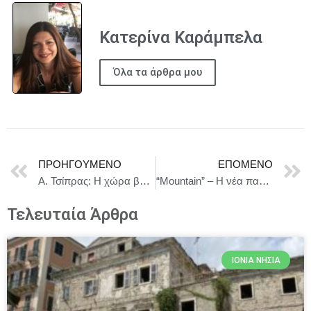
Κατερίνα Καράμπελα
Όλα τα άρθρα μου
ΠΡΟΗΓΟΎΜΕΝΟ
ΕΠΌΜΕΝΟ
Α. Τσίπρας: Η χώρα βαλκανοποιείται
“Mountain” – Η νέα παράσταση των RootlessRoot, από τις 19/6 στον νέο χώρο της ομάδας!
Τελευταία Άρθρα
ΙΌΝΙΑ ΝΗΣΙΆ