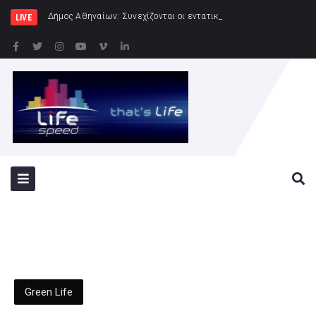
Δήμος Αθηναίων: Συνεχίζονται οι εντατικοί έλεγχοι της Δημοτικής Αστυνο
LIVE
Green Life