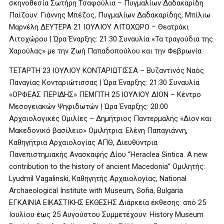
σκηνοθεσία Σωτήρη Τσαφούλια – Πυγμαλίων Δαδακαρίδη
Παίζουν: Γιάννης Μπέζος, Πυγμαλίων Δαδακαρίδης, Μπίλιω
Μαρνέλη ΔΕΥΤΕΡΑ 21 ΙΟΥΛΙΟΥ ΛΙΤΟΧΩΡΟ – Θεατράκι
Λιτοχώρου | Ώρα Έναρξης: 21:30 Συναυλία «Τα τραγούδια της
Χαρούλας» με την Ζωή Παπαδοπούλου και την Φεβρωνία
ΤΕΤΑΡΤΗ 23 ΙΟΥΛΙΟΥ ΚΟΝΤΑΡΙΩΤΙΣΣΑ – Βυζαντινός Ναός
Παναγίας Κονταριώτισσας | Ώρα Έναρξης: 21:30 Συναυλία
«ΟΡΦΕΑΣ ΠΕΡΙΔΗΣ» ΠΕΜΠΤΗ 25 ΙΟΥΛΙΟΥ ΔΙΟΝ – Κέντρο
Μεσογειακών Ψηφιδωτών | Ώρα Έναρξης: 20:00
Αρχαιολογικές Ομιλίες – Δημήτριος Παντερμαλής «Δίον και
Μακεδονικό βασίλειο» Ομιλήτρια: Ελένη Παπαγιάννη,
Καθηγήτρια Αρχαιολογίας ΑΠΘ, Διευθύντρια
Πανεπιστημιακής Ανασκαφής Δίου “Heraclea Sintica. Α new
contribution to the history of ancient Macedonia” Ομιλητής:
Lyudmil Vagalinski, Καθηγητής Αρχαιολογίας, National
Archaeological Institute with Museum, Sofia, Bulgaria
ΕΓΚΑΙΝΙΑ ΕΙΚΑΣΤΙΚΗΣ ΕΚΘΕΣΗΣ Διάρκεια έκθεσης: από 25
Ιουλίου έως 25 Αυγούστου Συμμετέχουν: History Museum