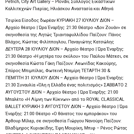
Petrich, City Art Gallery – Plovdiv, Σύλλογος Εικαστικών
Καλλιτεχνών Πιερίας, Ηλιάσκου Αναστασία και Αθηνά
Τσιρίκα Είσοδος δωρέαν ΚΥΡΙΑΚΗ 27 ΙΟΥΛΙΟΥ ΔΙΟΝ –
Αρχαίο θέατρο | Ώρα Έναρξης: 21:30 Θέατρο «Δον Ζουάν» σε
σκηνοθεσία της Λητώς Τριανταφυλλίδου Παίζουν: Πάνος
Βλάχος, Κώστας Φιλίππογλου, Παναγιώτης Κατσώλης
ΔΕΥΤΕΡΑ 28 ΙΟΥΛΙΟΥ ΔΙΟΝ – Αρχαίο θέατρο | Ώρα Έναρξης:
21:30 Θέατρο «Η μητέρα του σκύλου» του Παύλου Μάτεσι, σε
σκηνοθεσία Κώστα Γάκη Παίζουν: Λεωνίδας Κακούρης,
Σπύρος Μπιμπίλας, Φωτεινή Ντεμίρη ΤΕΤΑΡΤΗ 30 &
ΠΕΜΠΤΗ 31 ΙΟΥΛΙΟΥ ΔΙΟΝ – Αρχαίο θέατρο | Ώρα Έναρξης:
21:30 Συναυλία «Όλη η Ελλάδα ένας πολιτισμός» ΣΑΒΒΑΤΟ 2
ΑΥΓΟΥΣΤΟΥ ΔΙΟΝ – Αρχαίο θέατρο | Ώρα Έναρξης: 21:00
Μπαλέτο «Η Λίμνη των Κύκνων» από το ROYAL CLASSICAL
BALLET ΚΥΡΙΑΚΗ 3 ΑΥΓΟΥΣΤΟΥ ΔΙΟΝ – Αρχαίο θέατρο | Ώρα
Έναρξης: 21:00 Θέατρο «Ο θάνατος του εμποράκου» του
Άρθουρ Μίλερ, σε σκηνοθεσία Γιώργου Νανούρη Παίζουν:
Βλαδίμηρος Κυριακίδης, Έφη Μουρίκη, Μπιφ – Ρένος Ρώτας