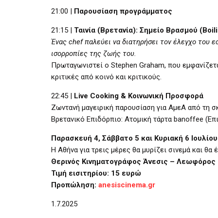
21:00 |
Παρουσίαση προγράμματος
21:15 |
Ταινία (Βρετανία): Σημείο Βρασμού (Boili
Ένας chef παλεύει να διατηρήσει τον έλεγχο του ε
ισορροπίες της ζωής του.
Πρωταγωνιστεί ο Stephen Graham, που εμφανίζεται
κριτικές από κοινό και κριτικούς.
22:45 |
Live Cooking & Κοινωνική Προσφορά
Ζωντανή μαγειρική παρουσίαση για ΑμεΑ από τη σκ
Βρετανικό Επιδόρπιο: Ατομική τάρτα banoffee (Επ
Παρασκευή 4, Σάββατο 5 και Κυριακή 6 Ιουλίου
Η Αθήνα για τρεις μέρες θα μυρίζει σινεμά και θα 
Θερινός Κινηματογράφος Άνεσις – Λεωφόρος 
Τιμή εισιτηρίου: 15 ευρώ
Προπώληση:
anesiscinema.gr
1.7.2025