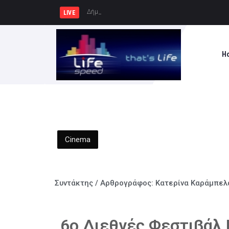
Δήμος Πατρέων : Τα παιδιά των Ημε
LIVE
H
Cinema
Συντάκτης / Αρθρογράφος:
Κατερίνα Καράμπελ
6ο Διεθνές Φεστιβάλ 