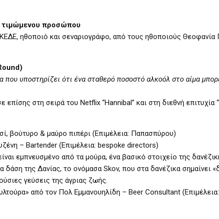
 τιμώμενου προσώπου
ΚΕΔΕ, ηθοποιό και σεναριογράφο, από τους ηθοποιούς Θεοφανία
Round)
α που υποστηρίζει ότι ένα σταθερό ποσοστό αλκοόλ στο αίμα μπορ
πίσης στη σειρά του Netflix “Hannibal” και στη διεθνή επιτυχία “
σί, βούτυρο & μαύρο πιπέρι (Επιμέλεια: Παπασπύρου)
ζένη – Bartender (Επιμέλεια: bespoke directors)
είναι εμπνευσμένο από τα μούρα, ένα βασικό στοιχείο της δανέζικ
 δάση της Δανίας, το ονόμασα Skov, που στα δανέζικα σημαίνει «
ούσιες γεύσεις της άγριας ζωής.
τούρα» από τον Πολ Εμμανουηλίδη – Βeer Consultant (Επιμέλεια: 