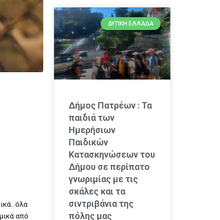
ΔΥΤΙΚΉ ΕΛΛΆΔΑ
Δήμος Πατρέων : Τα
παιδιά των
Ημερήσιων
Παιδικών
Κατασκηνώσεων του
Δήμου σε περίπατο
γνωριμίας με τις
σκάλες και τα
σιντριβάνια της
σικά…όλα
πόλης μας
μικά από