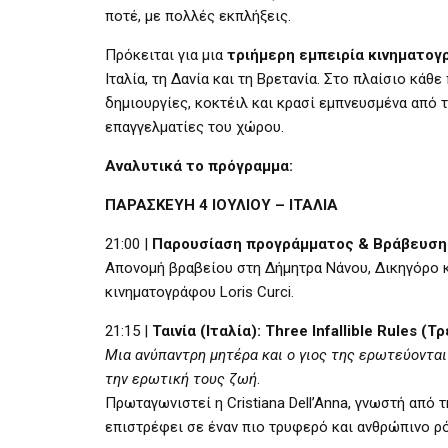
ποτέ, με πολλές εκπλήξεις.
Πρόκειται για μια
τριήμερη εμπειρία κινηματογ
Ιταλία, τη Δανία και τη Βρετανία. Στο πλαίσιο κά
δημιουργίες, κοκτέιλ και κρασί εμπνευσμένα από 
επαγγελματίες του χώρου.
Αναλυτικά το πρόγραμμα:
ΠΑΡΑΣΚΕΥΗ 4 ΙΟΥΛΙΟΥ – ΙΤΑΛΙΑ
21:00 |
Παρουσίαση προγράμματος & Βράβευση
Απονομή βραβείου στη Δήμητρα Νάνου, Δικηγόρο 
κινηματογράφου Loris Curci.
21:15 |
Ταινία (Ιταλία): Three Infallible Rules (
Μια ανύπαντρη μητέρα και ο γιος της ερωτεύονται 
την ερωτική τους ζωή
.
Πρωταγωνιστεί η Cristiana Dell’Anna, γνωστή από τ
επιστρέφει σε έναν πιο τρυφερό και ανθρώπινο ρ