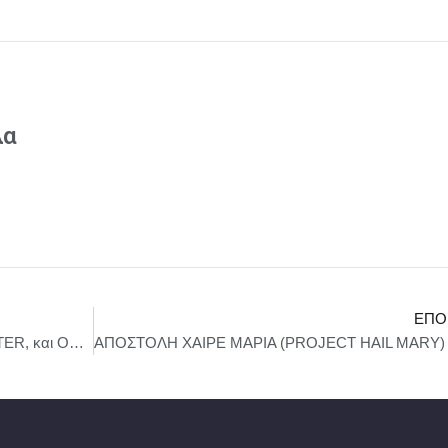
λα
ΕΠΌ
Συναυλία των DAVE HOLLAND, CHRIS POTTER, και OBED CALVAIRE, στο Ωδείο Ηρώδου του Αττικού