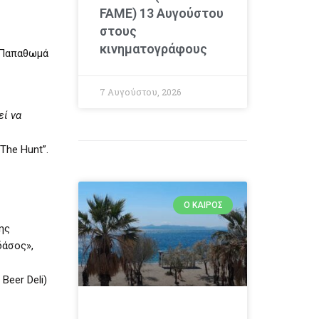
FAME) 13 Αυγούστου
στους
κινηματογράφους
 Παπαθωμά
7 Αυγούστου, 2026
εί να
The Hunt”.
Ο ΚΑΙΡΌΣ
ης
δάσος»,
Beer Deli)