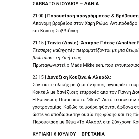
ΣΑΒΒΑΤΟ 5 ΙΟΥΛΙΟΥ – ΔΑΝΙΑ
21:00 |
Παρουσίαση προγράμματος & Βράβευση
Απονομή βραβείου στον Χάρη Ρώμα, Αντιπρόεδρο 
και Κωστή Σαββιδάκη.
21:15 |
Ταινία (Δανία): Άσπρος Πάτος (Another 
Τέσσερις καθηγητές πειραματίζονται με μια θεωρί
βελτιώσει τη ζωή τους.
Πρωταγωνιστεί ο Mads Mikkelsen, που εντυπωσίασε ε
23:15 |
Δανέζικη Κουζίνα & Αλκοόλ:
Σάντουιτς ολικής με ζαμπόν φουε, αγγουράκι τουρ
Κοκτέιλ με δανέζικες επιρροές από τον Γιάννη Δου
Η Έμπνευση Πίσω από το “Skov”: Αυτό το κοκτέιλ 
γαστρονομίας. Καθώς τα μούρα φύονται άφθονα στα
ώστε να αποδώσω την ουσία της φύσης και τις πλ
Παρουσίαση με θέμα «Το Αλκοόλ στη Σύγχρονη Κουλ
ΚΥΡΙΑΚΗ 6 ΙΟΥΛΙΟΥ – ΒΡΕΤΑΝΙΑ