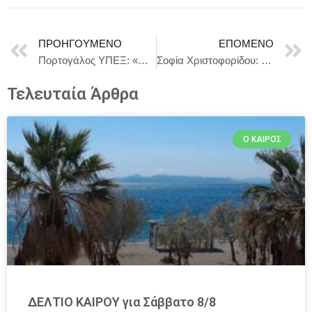
ΠΡΟΗΓΟΎΜΕΝΟ
ΕΠΌΜΕΝΟ
Πορτογάλος ΥΠΕΞ: «Προσβλέπουμε σε ενίσχυση της στρατηγικής εταιρικής μας σχέσης με το Μαρόκο»
Σοφία Χριστοφορίδου: Το πρώτο τραγούδι και video clip της νικήτριας του Voice of Greece 2024-2025 μάς βάζει στη χρονοκάψουλα των «90s»
Τελευταία Άρθρα
Ο ΚΑΙΡΌΣ
ΔΕΛΤΙΟ ΚΑΙΡΟΥ για Σάββατο 8/8