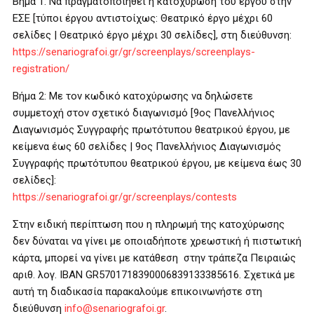
Βήμα 1: Να πραγματοποιηθεί η κατοχύρωση του έργου στην
ΕΣΕ [τύποι έργου αντιστοίχως: Θεατρικό έργο μέχρι 60
σελίδες | Θεατρικό έργο μέχρι 30 σελίδες], στη διεύθυνση:
https://senariografoi.gr/gr/screenplays/screenplays-
registration/
Βήμα 2: Με τον κωδικό κατοχύρωσης να δηλώσετε
συμμετοχή στον σχετικό διαγωνισμό [9ος Πανελλήνιος
Διαγωνισμός Συγγραφής πρωτότυπου θεατρικού έργου, με
κείμενα έως 60 σελίδες | 9ος Πανελλήνιος Διαγωνισμός
Συγγραφής πρωτότυπου θεατρικού έργου, με κείμενα έως 30
σελίδες]:
https://senariografoi.gr/gr/screenplays/contests
Στην ειδική περίπτωση που η πληρωμή της κατοχύρωσης
δεν δύναται να γίνει με οποιαδήποτε χρεωστική ή πιστωτική
κάρτα, μπορεί να γίνει με κατάθεση στην τράπεζα Πειραιώς
αριθ. λογ. IBAN GR5701718390006839133385616. Σχετικά με
αυτή τη διαδικασία παρακαλούμε επικοινωνήστε στη
διεύθυνση
info@senariografoi.gr
.