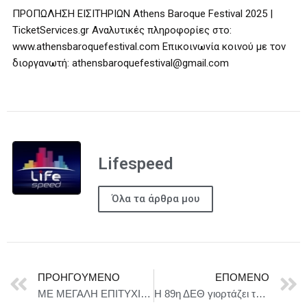
ΠΡΟΠΩΛΗΣΗ ΕΙΣΙΤΗΡΙΩΝ Athens Baroque Festival 2025 |
TicketServices.gr Αναλυτικές πληροφορίες στο:
www.athensbaroquefestival.com Επικοινωνία κοινού με τον
διοργανωτή: athensbaroquefestival@gmail.com
Lifespeed
Όλα τα άρθρα μου
ΠΡΟΗΓΟΎΜΕΝΟ
ΕΠΌΜΕΝΟ
ΜΕ ΜΕΓΑΛΗ ΕΠΙΤΥΧΙΑ Η ΕΚΘΕΣΗ PSAKOUDIA BIO #1
Η 89η ΔΕΘ γιορτάζει τα 100 χρόνια από την ίδρυσή της.