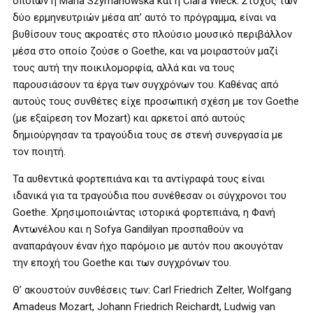
οποίων η Maria Szymanowska και η Clara Wieck. Στόχος των
δύο ερμηνευτριών μέσα απ’ αυτό το πρόγραμμα, είναι να
βυθίσουν τους ακροατές στο πλούσιο μουσικό περιβάλλον
μέσα στο οποίο ζούσε ο Goethe, και να μοιραστούν μαζί
τους αυτή την ποικιλομορφία, αλλά και να τους
παρουσιάσουν τα έργα των συγχρόνων του. Καθένας από
αυτούς τους συνθέτες είχε προσωπική σχέση με τον Goethe
(με εξαίρεση τον Mozart) και αρκετοί από αυτούς
δημιούργησαν τα τραγούδια τους σε στενή συνεργασία με
τον ποιητή.
Τα αυθεντικά φορτεπιάνα και τα αντίγραφά τους είναι
ιδανικά για τα τραγούδια που συνέθεσαν οι σύγχρονοι του
Goethe. Χρησιμοποιώντας ιστορικά φορτεπιάνα, η Φανή
Αντωνέλου και η Sofya Gandilyan προσπαθούν να
αναπαράγουν έναν ήχο παρόμοιο με αυτόν που ακουγόταν
την εποχή του Goethe και των συγχρόνων του.
Θ’ ακουστούν συνθέσεις των: Carl Friedrich Zelter, Wolfgang
Amadeus Mozart, Johann Friedrich Reichardt, Ludwig van