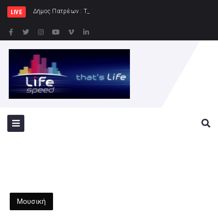
Δήμος Πατρέων : Τα παιδιά των Ημερήσιων
LIVE
Μουσική