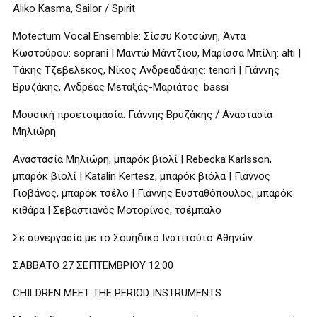
Aliko Kasma, Sailor / Spirit
Μotectum Vocal Ensemble: Σίσσυ Κοτσώνη, Άντα
Κωστούρου: soprani | Μαντώ Μάντζιου, Μαρίσσα Μπίλη: alti |
Τάκης Τζεβελέκος, Νίκος Ανδρεαδάκης: tenori | Γιάννης
Βρυζάκης, Ανδρέας Μεταξάς-Μαριάτος: bassi
Mουσική προετοιμασία: Γιάννης Βρυζάκης / Αναστασία
Μηλιώρη
Αναστασία Μηλιώρη, μπαρόκ βιολί | Rebecka Karlsson,
μπαρόκ βιολί | Katalin Kertesz, μπαρόκ βιόλα | Γιάννος
Γιοβάνος, μπαρόκ τσέλο | Γιάννης Ευσταθόπουλος, μπαρόκ
κιθάρα | Σεβαστιανός Μοτορίνος, τσέμπαλο
Σε συνεργασία με το Σουηδικό Ινστιτούτο Αθηνών
ΣΑΒΒΑΤΟ 27 ΣΕΠΤΕΜΒΡΙΟΥ 12:00
CHILDREN MEET THE PERIOD INSTRUMENTS