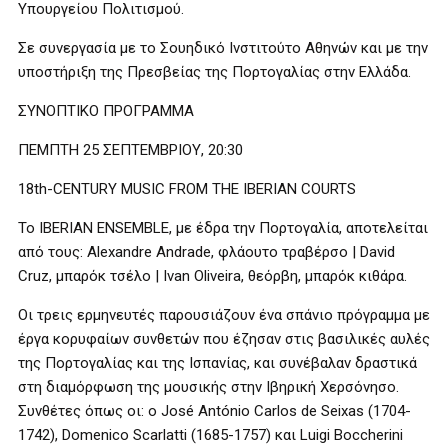
Υπουργείου Πολιτισμού.
Σε συνεργασία με το Σουηδικό Ινστιτούτο Αθηνών και με την
υποστήριξη της Πρεσβείας της Πορτογαλίας στην Ελλάδα.
ΣΥΝΟΠΤΙΚΟ ΠΡΟΓΡΑΜΜΑ
ΠΕΜΠΤΗ 25 ΣΕΠΤΕΜΒΡΙΟΥ, 20:30
18th-CENTURY MUSIC FROM THE IBERIAN COURTS
Το IBERIAN ENSEMBLE, με έδρα την Πορτογαλία, αποτελείται
από τους: Alexandre Andrade, φλάουτο τραβέρσο | David
Cruz, μπαρόκ τσέλο | Ivan Oliveira, θεόρβη, μπαρόκ κιθάρα.
Οι τρεις ερμηνευτές παρουσιάζουν ένα σπάνιο πρόγραμμα με
έργα κορυφαίων συνθετών που έζησαν στις βασιλικές αυλές
της Πορτογαλίας και της Ισπανίας, και συνέβαλαν δραστικά
στη διαμόρφωση της μουσικής στην Ιβηρική Χερσόνησο.
Συνθέτες όπως οι: ο José António Carlos de Seixas (1704-
1742), Domenico Scarlatti (1685-1757) και Luigi Boccherini