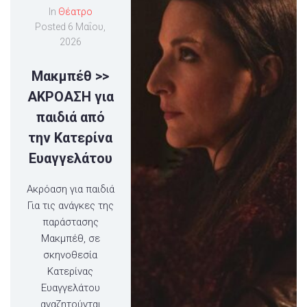
In
Θέατρο
Posted
6 Μαΐου,
2026
Μακμπέθ >>
ΑΚΡΟΑΣΗ για
παιδιά από
την Κατερίνα
Ευαγγελάτου
Ακρόαση για παιδιά
Για τις ανάγκες της
παράστασης
Μακμπέθ, σε
σκηνοθεσία
Κατερίνας
Ευαγγελάτου
αναζητούνται