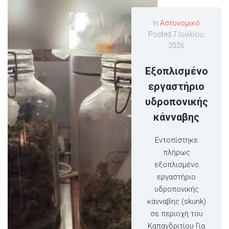
In
Αστυνομικό
Posted
7 Ιουλίου,
2026
Eξοπλισμένο
εργαστήριο
υδροπονικής
κάνναβης
Εντοπίστηκε
πλήρως
εξοπλισμένο
εργαστήριο
υδροπονικής
κάνναβης (skunk)
σε περιοχή του
Καπανδριτίου Για