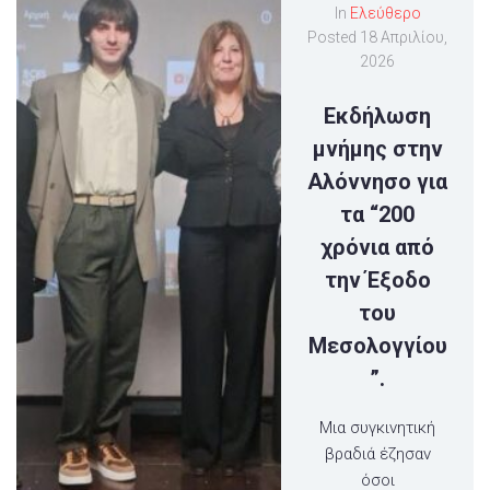
In
Ελεύθερο
Posted
18 Απριλίου,
2026
Εκδήλωση
μνήμης στην
Αλόννησο για
τα “200
χρόνια από
την Έξοδο
του
Μεσολογγίου
”.
Μια συγκινητική
βραδιά έζησαν
όσοι