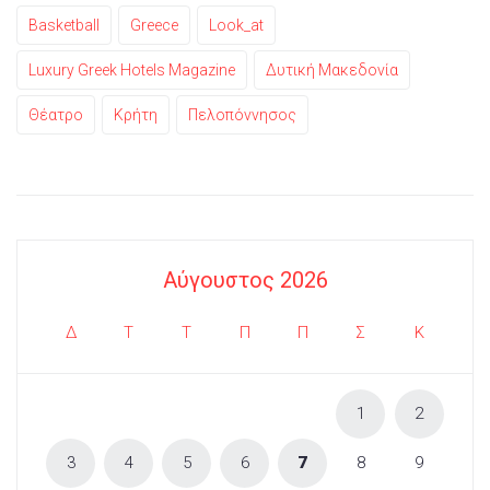
Basketball
Greece
Look_at
Luxury Greek Hotels Magazine
Δυτική Μακεδονία
Θέατρο
Κρήτη
Πελοπόννησος
Αύγουστος 2026
Δ
Τ
Τ
Π
Π
Σ
Κ
1
2
3
4
5
6
7
8
9