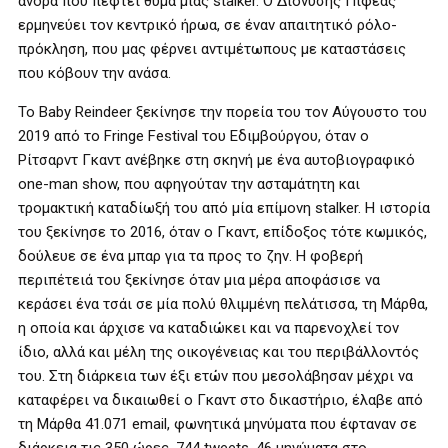
άνδρα που πέφτει θύμα μιας stalker. O Διονύσης Πιφέας
ερμηνεύει τον κεντρικό ήρωα, σε έναν απαιτητικό ρόλο-
πρόκληση, που μας φέρνει αντιμέτωπους με καταστάσεις
που κόβουν την ανάσα.
Το Baby Reindeer ξεκίνησε την πορεία του τον Αύγουστο του
2019 από το Fringe Festival του Εδιμβούργου, όταν ο
Ρίτσαρντ Γκαντ ανέβηκε στη σκηνή με ένα αυτοβιογραφικό
one-man show, που αφηγούταν την ασταμάτητη και
τρομακτική καταδίωξή του από μία επίμονη stalker. Η ιστορία
του ξεκίνησε το 2016, όταν ο Γκαντ, επίδοξος τότε κωμικός,
δούλευε σε ένα μπαρ για τα προς το ζην. Η φοβερή
περιπέτειά του ξεκίνησε όταν μια μέρα αποφάσισε να
κεράσει ένα τσάι σε μία πολύ θλιμμένη πελάτισσα, τη Μάρθα,
η οποία και άρχισε να καταδιώκει και να παρενοχλεί τον
ίδιο, αλλά και μέλη της οικογένειας και του περιβάλλοντός
του. Στη διάρκεια των έξι ετών που μεσολάβησαν μέχρι να
καταφέρει να δικαιωθεί ο Γκαντ στο δικαστήριο, έλαβε από
τη Μάρθα 41.071 email, φωνητικά μηνύματα που έφταναν σε