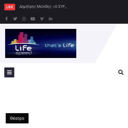
Δημήτρης Μελίδης: «Ο ΣΥΡΙΖΑ-ΠΣ είναι εδώ – πλήρ
LIVE
Θέατρο