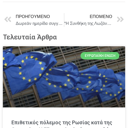
ΠΡΟΗΓΟΎΜΕΝΟ
ΕΠΌΜΕΝΟ
Δωρεάν ημερίδα συγγραφής σεναρίου εκ διασκευή της Ένωσης Σεναριογράφων Ελλάδος στη Γλυφάδα
“Η Συνθήκη της Λωζάννης καθορίζει σαφώς τον χαρακτήρα της μειονότητας στη Θράκη ως θρησκευτικής”
Τελευταία Άρθρα
ΕΥΡΩΠΑΪΚΉ ΈΝΩΣΗ
Επιθετικός πόλεμος της Ρωσίας κατά της