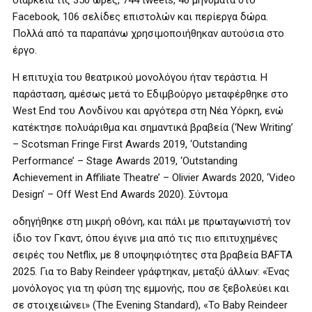
διάρκεια τις 350 ώρες, 744 tweets, 46 μηνύματα στο
Facebook, 106 σελίδες επιστολών και περίεργα δώρα.
Πολλά από τα παραπάνω χρησιμοποιήθηκαν αυτούσια στο
έργο.
Η επιτυχία του θεατρικού μονολόγου ήταν τεράστια. Η
παράσταση, αμέσως μετά το Εδιμβούργο μεταφέρθηκε στο
West End του Λονδίνου και αργότερα στη Νέα Υόρκη, ενώ
κατέκτησε πολυάριθμα και σημαντικά βραβεία (‘New Writing’
– Scotsman Fringe First Awards 2019, ‘Outstanding
Performance’ – Stage Awards 2019, ‘Outstanding
Achievement in Affiliate Theatre’ – Olivier Awards 2020, ‘Video
Design’ – Off West End Awards 2020). Σύντομα
οδηγήθηκε στη μικρή οθόνη, και πάλι με πρωταγωνιστή τον
ίδιο τον Γκαντ, όπου έγινε μια από τις πιο επιτυχημένες
σειρές του Netflix, με 8 υποψηφιότητες στα βραβεία BAFTA
2025. Για το Baby Reindeer γράφτηκαν, μεταξύ άλλων: «Ένας
μονόλογος για τη φύση της εμμονής, που σε ξεβολεύει και
σε στοιχειώνει» (The Evening Standard), «Το Baby Reindeer