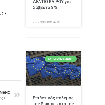
ΔΕΛΤΙΟ ΚΑΙΡΟΥ για
Σάββατο 8/8
ού –
7 Αυγούστου, 2026
ΕΥΡΩΠΑΪΚΉ ΈΝΩΣΗ
ΜΕΝΟ
Επιθετικός πόλεμος
66ο ΦΚΘ: Βράβευση Ελλήνων ηθοποιών της δεκαετίας του 1960!
της Ρωσίας κατά της