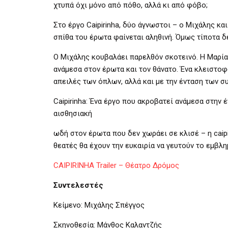
χτυπά όχι μόνο από πόθο, αλλά κι από φόβο;
Στο έργο Caipirinha, δύο άγνωστοι – ο Μιχάλης και
σπίθα του έρωτα φαίνεται αληθινή. Όμως τίποτα δ
Ο Μιχάλης κουβαλάει παρελθόν σκοτεινό. Η Μαρία
ανάμεσα στον έρωτα και τον θάνατο. Ένα κλειστοφ
απειλές των όπλων, αλλά και με την ένταση των συ
Caipirinha: Ένα έργο που ακροβατεί ανάμεσα στην 
αισθησιακή
ωδή στον έρωτα που δεν χωράει σε κλισέ – η caipi
θεατές θα έχουν την ευκαιρία να γευτούν το εμβλη
CAIPIRINHA Trailer – Θέατρο Δρόμος
Συντελεστές
Κείμενο: Μιχάλης Σπέγγος
Σκηνοθεσία: Μάνθος Καλαντζής