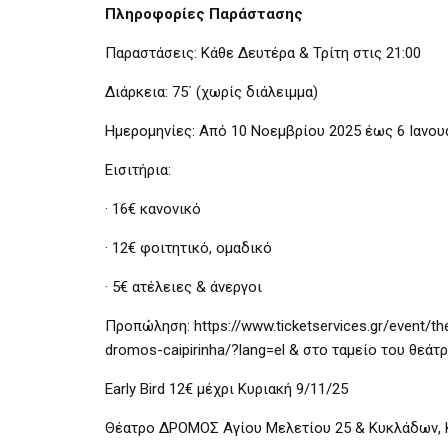
Πληροφορίες Παράστασης
Παραστάσεις: Κάθε Δευτέρα & Τρίτη στις 21:00
Διάρκεια: 75΄ (χωρίς διάλειμμα)
Ημερομηνίες: Από 10 Νοεμβρίου 2025 έως 6 Ιανου
Εισιτήρια:
· 16€ κανονικό
· 12€ φοιτητικό, ομαδικό
· 5€ ατέλειες & άνεργοι
Προπώληση: https://www.ticketservices.gr/event/the
dromos-caipirinha/?lang=el & στο ταμείο του θεά
Early Bird 12€ μέχρι Κυριακή 9/11/25
Θέατρο ΔΡΟΜΟΣ Αγίου Μελετίου 25 & Κυκλάδων, Κ