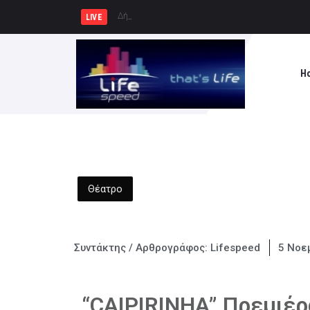
Δήμος Πατρέων : Τα παιδιά των Η
LIVE
H
Θέατρο
Συντάκτης / Αρθρογράφος:
Lifespeed
5 Νοε
“CAIPIRINHA” Πρεμιέ