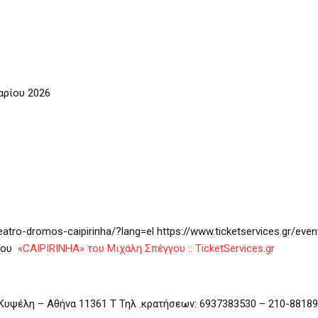
αρίου 2026
atro-dromos-caipirinha/?lang=el https://www.ticketservices.gr/even
τρου
«CAIPIRINHA» του Μιχάλη Σπέγγου :: TicketServices.gr
υψέλη – Αθήνα 11361 Τ Τηλ .κρατήσεων: 6937383530 – 210-8818