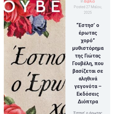
In
Βιβλίο
Posted
27 Μαΐου,
2025
“Έστησ’ ο
έρωτας
χορό”
μυθιστόρημα
της Γιώτας
Γουβέλη, που
βασίζεται σε
αληθινά
γεγονότα –
Εκδόσεις
Διόπτρα
Έστησ’ ο έρωτας