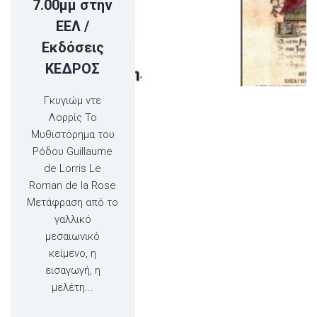
7.00μμ στην
ΕΕΛ /
Εκδόσεις
ΚΕΔΡΟΣ
Γκυγιώμ ντε
Λορρίς Το
Μυθιστόρημα του
Ρόδου Guillaume
de Lorris Le
Roman de la Rose
Μετάφραση από το
γαλλικό
μεσαιωνικό
κείμενο, η
εισαγωγή, η
μελέτη...