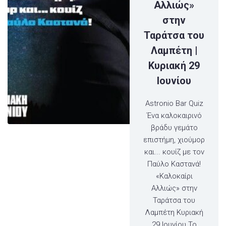
Αλλιώς»
στην
Ταράτσα του
Λαμπέτη |
Κυριακή 29
Ιουνίου
Astronio Bar Quiz
Ένα καλοκαιρινό
βράδυ γεμάτο
επιστήμη, χιούμορ
και... κουίζ με τον
Παύλο Καστανά!
«Καλοκαίρι
Αλλιώς» στην
Ταράτσα του
Λαμπέτη Κυριακή
29 Ιουνίου Το