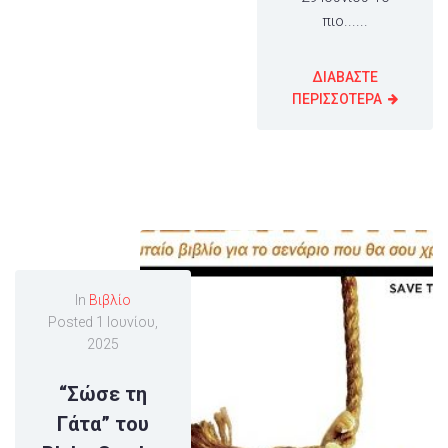
πιο......
ΔΙΑΒΑΣΤΕ
ΠΕΡΙΣΣΟΤΕΡΑ
In
Βιβλίο
Posted
1 Ιουνίου,
2025
“Σώσε τη
Γάτα” του