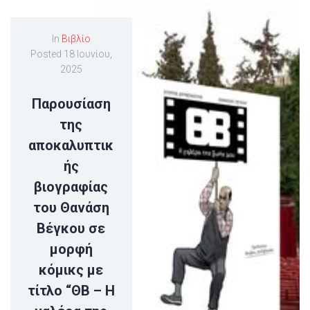
In
Βιβλίο
Posted
18 Ιουνίου,
2025
Παρουσίαση
της
αποκαλυπτικ
ής
βιογραφίας
του Θανάση
Βέγκου σε
μορφή
κόμικς με
τίτλο “ΘΒ – Η