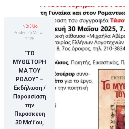
In
Βιβλίο
Posted
25 Μαΐου,
2025
“ΤΟ
ΜΥΘΙΣΤΟΡΗ
ΜΑ ΤΟΥ
ΡΟΔΟΥ” –
Εκδήλωση /
Παρουσίαση
την
Παρασκευη
30 Μα’ί’ου,