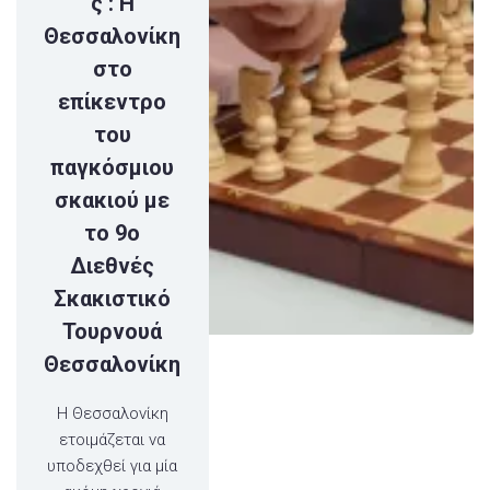
ς : Η
Θεσσαλονίκη
στο
επίκεντρο
του
παγκόσμιου
σκακιού με
το 9ο
Διεθνές
Σκακιστικό
Τουρνουά
Θεσσαλονίκη
Η Θεσσαλονίκη
ετοιμάζεται να
υποδεχθεί για μία