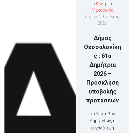
In
Κεντρική
Μακεδονία
Posted
29 Ιουλίου,
2026
Δήμος
Θεσσαλονίκη
ς : 61α
Δημήτρια
2026 –
Πρόσκληση
υποβολής
προτάσεων
Το Φεστιβάλ
Δημητρίων, η
μεγαλύτερη