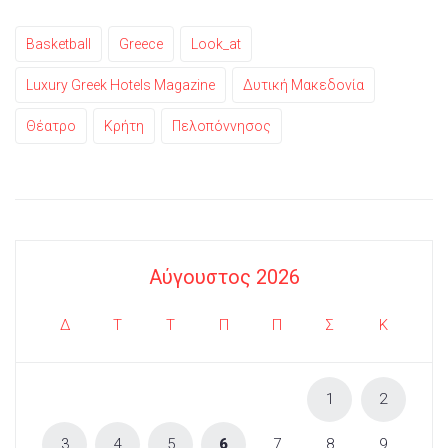
Basketball
Greece
Look_at
Luxury Greek Hotels Magazine
Δυτική Μακεδονία
Θέατρο
Κρήτη
Πελοπόννησος
Αύγουστος 2026
Δ
Τ
Τ
Π
Π
Σ
Κ
1
2
3
4
5
6
7
8
9