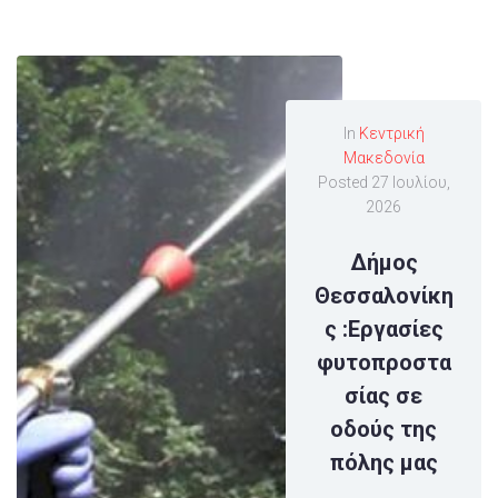
In
Κεντρική
Μακεδονία
Posted
27 Ιουλίου,
2026
Δήμος
Θεσσαλονίκη
ς :Εργασίες
φυτοπροστα
σίας σε
οδούς της
πόλης μας