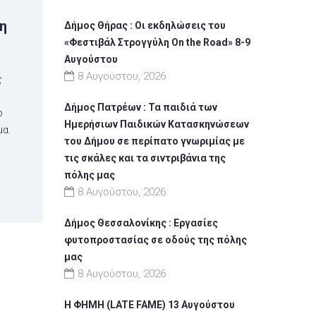
η
Δήμος Θήρας : Οι εκδηλώσεις του
«Φεστιβάλ Στρογγύλη On the Road» 8-9
Αυγούστου
8 Αυγούστου, 2026
ς
Δήμος Πατρέων : Τα παιδιά των
ο
Ημερήσιων Παιδικών Κατασκηνώσεων
μα
του Δήμου σε περίπατο γνωριμίας με
τις σκάλες και τα σιντριβάνια της
πόλης μας
8 Αυγούστου, 2026
Δήμος Θεσσαλονίκης : Εργασίες
φυτοπροστασίας σε οδούς της πόλης
μας
8 Αυγούστου, 2026
Η ΦΗΜΗ (LATE FAME) 13 Αυγούστου