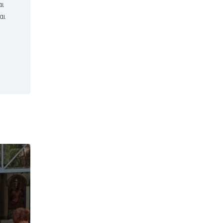
αι
αι