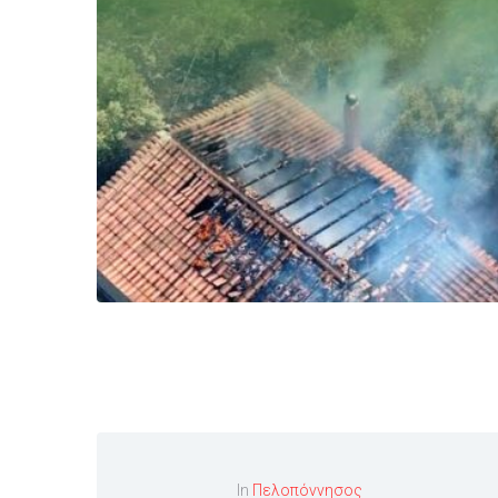
In
Πελοπόννησος