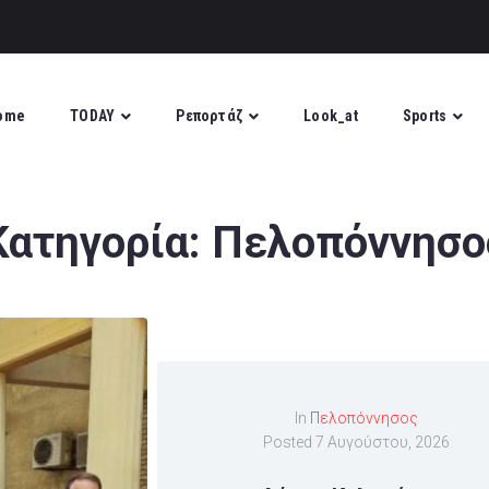
ome
TODAY
Ρεπορτάζ
Look_at
Sports
Κατηγορία:
Πελοπόννησο
In
Πελοπόννησος
Posted
7 Αυγούστου, 2026