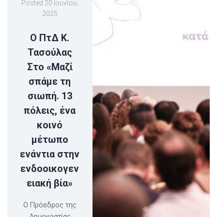
Posted
20 Ιουνίου,
2025
Ο ΠτΔ Κ.
Τασούλας
Στο «Μαζί
σπάμε τη
σιωπή. 13
πόλεις, ένα
κοινό
μέτωπο
ενάντια στην
ενδοοικογεν
ειακή βία»
Ο Πρόεδρος της
Δημοκρατίας