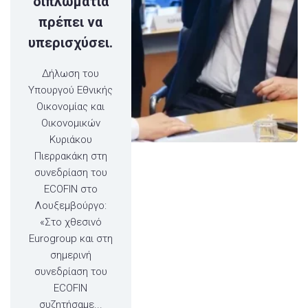
διπλωματία
πρέπει να
υπερισχύσει.
Δήλωση του
Υπουργού Εθνικής
Οικονομίας και
Οικονομικών
Κυριάκου
Πιερρακάκη στη
συνεδρίαση του
ECOFIN στο
Λουξεμβούργο:
«Στο χθεσινό
Eurogroup και στη
σημερινή
συνεδρίαση του
ECOFIN
συζητήσαμε...