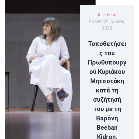
In
Greece
Posted
20 Ιουνίου,
2025
Τοποθετήσει
ς του
Πρωθυπουργ
ού Κυριάκου
Μητσοτάκη
κατά τη
συζήτησή
του με τη
Βαρόνη
Beeban
Kidron,