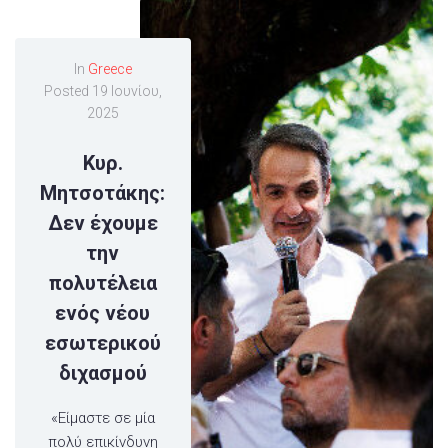
In
Greece
Posted
19 Ιουνίου,
2025
Κυρ.
Μητσοτάκης:
Δεν έχουμε
την
πολυτέλεια
ενός νέου
εσωτερικού
διχασμού
«Είμαστε σε μία
πολύ επικίνδυνη