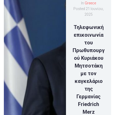
In
Greece
Posted
21 Ιουνίου,
2025
Τηλεφωνική
επικοινωνία
του
Πρωθυπουργ
ού Κυριάκου
Μητσοτάκη
με τον
καγκελάριο
της
Γερμανίας
Friedrich
Merz