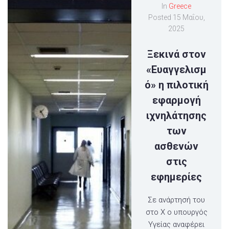
In
Greece
Posted
15 Μαΐου,
2025
Ξεκινά στον
«Ευαγγελισμ
ό» η πιλοτική
εφαρμογή
ιχνηλάτησης
των
ασθενών
στις
εφημερίες
Σε ανάρτησή του
στο Χ ο υπουργός
Υγείας αναφέρει