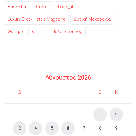
Basketball
Greece
Look_at
Luxury Greek Hotels Magazine
Δυτική Μακεδονία
Θέατρο
Κρήτη
Πελοπόννησος
Αύγουστος 2026
Δ
Τ
Τ
Π
Π
Σ
Κ
1
2
3
4
5
6
7
8
9