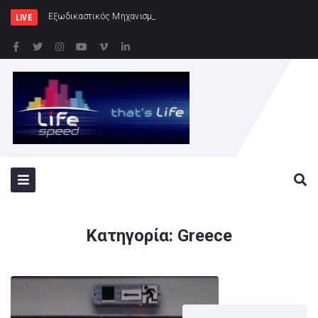
Εξωδικαστικός Μηχανισμός: Άνω των 20 δισ. ευρώ οι
LIVE
Κατηγορία:
Greece